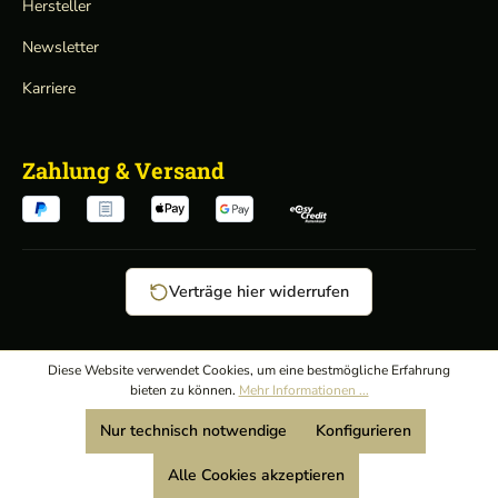
Hersteller
Newsletter
Karriere
Zahlung & Versand
Verträge hier widerrufen
AGB
/
Diese Website verwendet Cookies, um eine bestmögliche Erfahrung
bieten zu können.
Mehr Informationen ...
Widerrufsrecht
/
Wir sind Mitglied:
Nur technisch notwendige
Konfigurieren
Datenschutz
/
Impressum
Alle Cookies akzeptieren