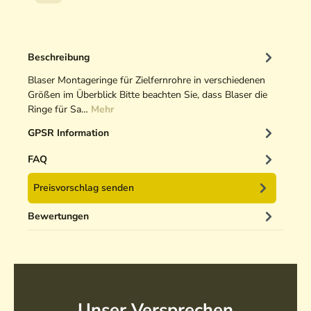
a
t
t
e
Beschreibung
l
Blaser Montageringe für Zielfernrohre in verschiedenen
m
Größen im Überblick Bitte beachten Sie, dass Blaser die
o
Ringe für Sa…
Mehr
n
t
GPSR Information
a
FAQ
g
e
Preisvorschlag senden
Bewertungen
Unser Versprechen