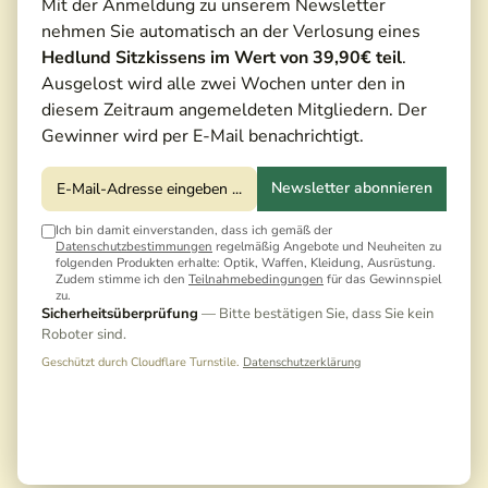
Mit der Anmeldung zu unserem Newsletter
nehmen Sie automatisch an der Verlosung eines
Hedlund Sitzkissens im Wert von 39,90€ teil
.
Ausgelost wird alle zwei Wochen unter den in
diesem Zeitraum angemeldeten Mitgliedern. Der
Gewinner wird per E-Mail benachrichtigt.
Newsletter abonnieren
Ich bin damit einverstanden, dass ich gemäß der
Datenschutzbestimmungen
regelmäßig Angebote und Neuheiten zu
60,00 €*
folgenden Produkten erhalte: Optik, Waffen, Kleidung, Ausrüstung.
Zudem stimme ich den
Teilnahmebedingungen
für das Gewinnspiel
68,00 €*
(11,76% gespart)
zu.
Sicherheitsüberprüfung
— Bitte bestätigen Sie, dass Sie kein
Preise inkl. MwSt. zzgl. Versandkosten
Roboter sind.
Noch keine Bewertungen · Erste Bewertung
Geschützt durch Cloudflare Turnstile.
Datenschutzerklärung
schreiben
Sofort versandfertig | Auf Lager, Lieferzeit: 1-3 Tage
Noch 2 Artikel vorrätig