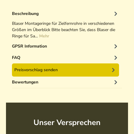
t
t
e
Beschreibung
l
Blaser Montageringe für Zielfernrohre in verschiedenen
m
Größen im Überblick Bitte beachten Sie, dass Blaser die
o
Ringe für Sa…
Mehr
n
t
GPSR Information
a
FAQ
g
e
Preisvorschlag senden
Bewertungen
Unser Versprechen