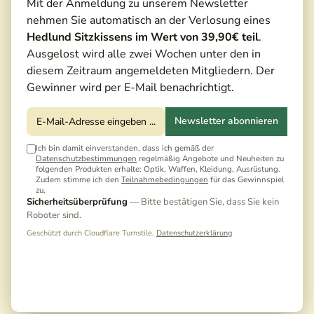
Mit der Anmeldung zu unserem Newsletter
nehmen Sie automatisch an der Verlosung eines
Hedlund Sitzkissens im Wert von 39,90€ teil
.
Ausgelost wird alle zwei Wochen unter den in
diesem Zeitraum angemeldeten Mitgliedern. Der
Gewinner wird per E-Mail benachrichtigt.
Newsletter abonnieren
Ich bin damit einverstanden, dass ich gemäß der
Datenschutzbestimmungen
regelmäßig Angebote und Neuheiten zu
60,00 €*
folgenden Produkten erhalte: Optik, Waffen, Kleidung, Ausrüstung.
Zudem stimme ich den
Teilnahmebedingungen
für das Gewinnspiel
68,00 €*
(11,76% gespart)
zu.
Sicherheitsüberprüfung
— Bitte bestätigen Sie, dass Sie kein
Preise inkl. MwSt. zzgl. Versandkosten
Roboter sind.
Noch keine Bewertungen · Erste Bewertung
Geschützt durch Cloudflare Turnstile.
Datenschutzerklärung
schreiben
Sofort versandfertig | Auf Lager, Lieferzeit: 1-3 Tage
Bauhöhe