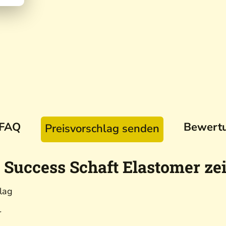
FAQ
Bewert
Preisvorschlag senden
 Success Schaft Elastomer ze
hlag
r