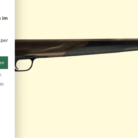
s im
 per
en
n
en
r