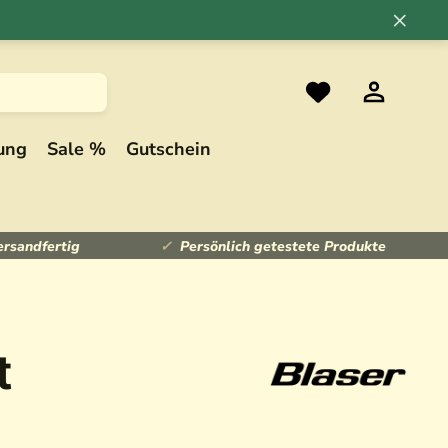
×
ung
Sale %
Gutschein
ersandfertig
Persönlich getestete Produkte
t