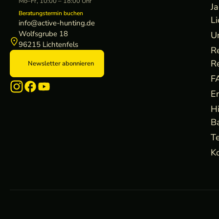
Mo–Fr, 10:00 – 18:00 Uhr
J
Beratungstermin buchen
Li
info@active-hunting.de
Wolfsgrube 18
U
96215 Lichtenfels
R
R
Newsletter abonnieren
F
E
H
B
Te
Ko