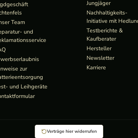
Jungjäger
agdgeschäft
chtenfels
Nachhaltigkeits-
Initiative mit Hedlun
nser Team
Testberichte &
eparatur- und
Kaufberater
eklamationsservice
Hersteller
AQ
Newsletter
rwerbserlaubnis
Karriere
inweise zur
atterieentsorgung
st- und Leihgeräte
ntaktformular
Verträge hier widerrufen