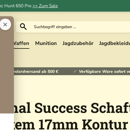
Tec Hunt 650 Pro
>> Zum Sale
×
ik
Waffen
Munition
Jagdzubehör
Jagdbekleid
ser Standardversand ab 500 €
Verfügbare Ware sofort v
ional Success Schaf
System 17mm Kontur