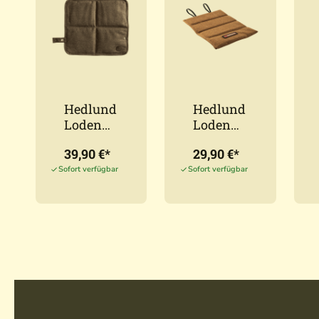
Hedlund
Hedlund
Loden
Loden
Sitzkisse
Sitzkisse
39,90 €*
29,90 €*
n faltbar
n Basic
UVP:
25,90 €*
(3,
braun
Sofort verfügbar
Sofort verfügbar