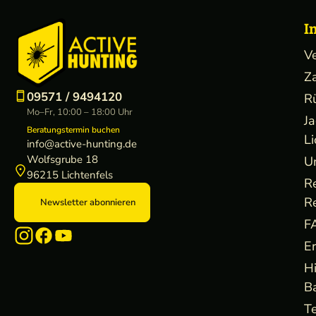
I
V
Z
09571 / 9494120
R
Mo–Fr, 10:00 – 18:00 Uhr
J
Beratungstermin buchen
Li
info@active-hunting.de
Wolfsgrube 18
U
96215 Lichtenfels
R
R
Newsletter abonnieren
F
E
H
B
Te