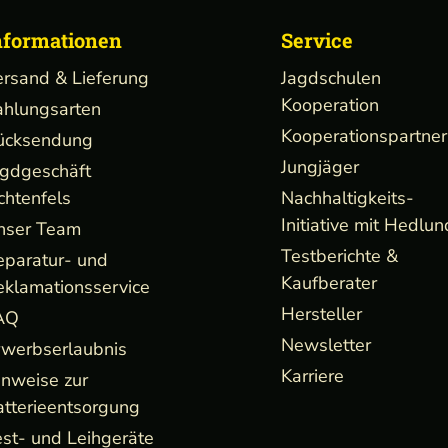
nformationen
Service
ersand & Lieferung
Jagdschulen
Kooperation
ahlungsarten
Kooperationspartner
ücksendung
Jungjäger
agdgeschäft
chtenfels
Nachhaltigkeits-
Initiative mit Hedlun
nser Team
Testberichte &
eparatur- und
Kaufberater
eklamationsservice
Hersteller
AQ
Newsletter
rwerbserlaubnis
Karriere
inweise zur
atterieentsorgung
st- und Leihgeräte