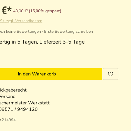
 €*
40,00 €*
(15,00% gespart)
St. zzgl. Versandkosten
ch keine Bewertungen · Erste Bewertung schreiben
rtig in 5 Tagen, Lieferzeit 3-5 Tage
In den Warenkorb
ückgaberecht
Versand
chermeister Werkstatt
09571 / 9494120
:
214994