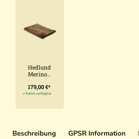
Hedlund
Merino
Lodende
179,00 €*
cke
Forest
Sofort verfügbar
Light
150x200
cm
Beschreibung
GPSR Information