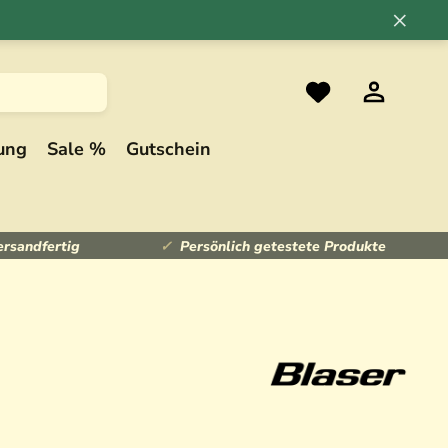
×
ung
Sale %
Gutschein
ersandfertig
Persönlich getestete Produkte