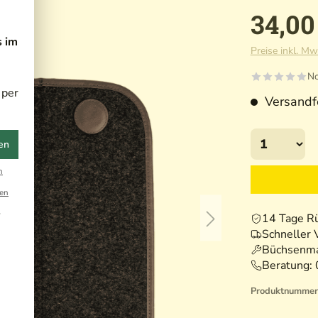
34,00
s im
Preise inkl. Mw
No
 per
Versandfe
en
n
en
r
14 Tage R
Schneller 
Büchsenma
Beratung:
Produktnummer