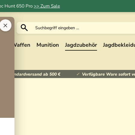
Tec Hunt 650 Pro
>> Zum Sale
×
ik
Waffen
Munition
Jagdzubehör
Jagdbekleid
ser Standardversand ab 500 €
Verfügbare Ware sofort v