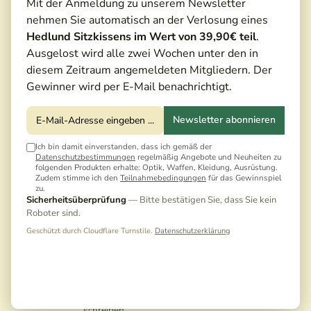
Mit der Anmeldung zu unserem Newsletter
nehmen Sie automatisch an der Verlosung eines
Hedlund Sitzkissens im Wert von 39,90€ teil
.
Ausgelost wird alle zwei Wochen unter den in
diesem Zeitraum angemeldeten Mitgliedern. Der
Gewinner wird per E-Mail benachrichtigt.
Newsletter abonnieren
Ich bin damit einverstanden, dass ich gemäß der
Datenschutzbestimmungen
regelmäßig Angebote und Neuheiten zu
folgenden Produkten erhalte: Optik, Waffen, Kleidung, Ausrüstung.
Zudem stimme ich den
Teilnahmebedingungen
für das Gewinnspiel
zu.
Sicherheitsüberprüfung
— Bitte bestätigen Sie, dass Sie kein
Roboter sind.
5.750,00 €*
Geschützt durch Cloudflare Turnstile.
Datenschutzerklärung
6.499,00 €*
(11,52% gespart)
Preise inkl. MwSt. zzgl. Versandkosten
Noch keine Bewertungen · Erste Bewertung
schreiben