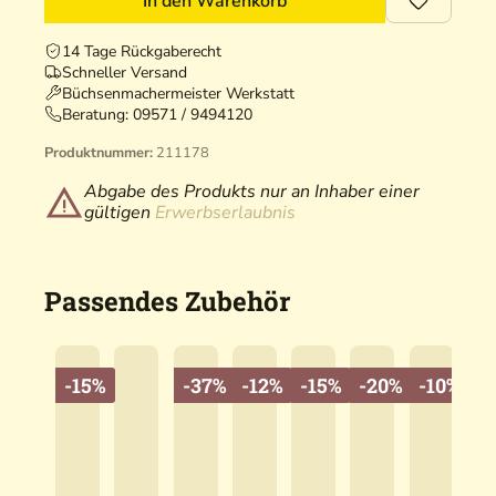
In den Warenkorb
14 Tage Rückgaberecht
Schneller Versand
Büchsenmachermeister Werkstatt
Beratung:
09571 / 9494120
Produktnummer:
211178
Abgabe des Produkts nur an Inhaber einer
gültigen
Erwerbserlaubnis
Passendes Zubehör
-15%
-37%
-12%
-15%
-20%
-10%