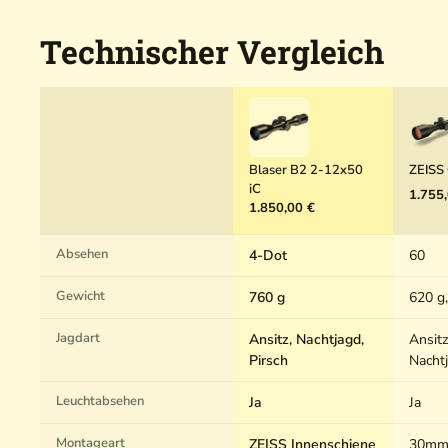
Technischer Vergleich
Blaser B2 2-12x50
ZEISS
iC
1.755
1.850,00 €
Absehen
4-Dot
60
Gewicht
760 g
620 g
Jagdart
Ansitz, Nachtjagd,
Ansitz
Pirsch
Nacht
Leuchtabsehen
Ja
Ja
Montageart
ZEISS Innenschiene
30mm 