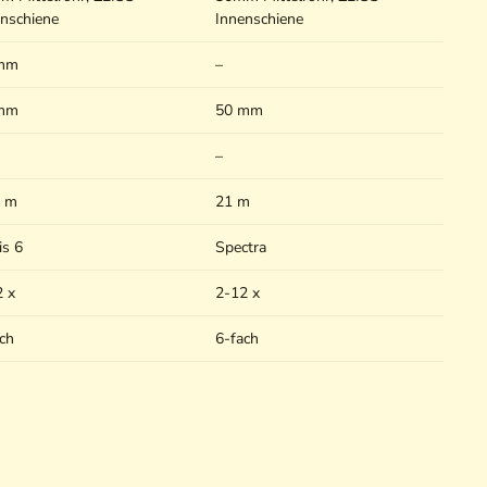
nschiene
Innenschiene
mm
–
mm
50 mm
n
–
4 m
21 m
is 6
Spectra
2 x
2-12 x
ch
6-fach