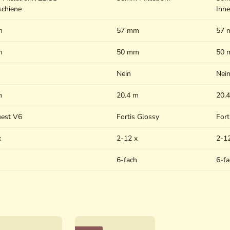
schiene
Inne
m
57 mm
57 
m
50 mm
50 
Nein
Nei
m
20.4 m
20.
est V6
Fortis Glossy
Fort
x
2-12 x
2-1
h
6-fach
6-fa