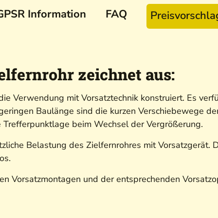
GPSR Information
FAQ
Preisvorschl
elfernrohr zeichnet aus:
die Verwendung mit Vorsatztechnik konstruiert. Es ver
r geringen Baulänge sind die kurzen Verschiebewege d
re Trefferpunktlage beim Wechsel der Vergrößerung.
zliche Belastung des Zielfernrohres mit Vorsatzgerät.
los.
den Vorsatzmontagen und der entsprechenden Vorsatzop