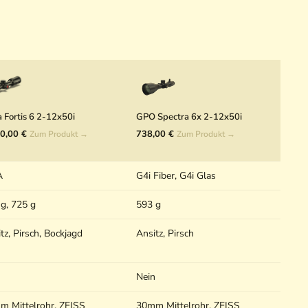
a Fortis 6 2-12x50i
GPO Spectra 6x 2-12x50i
0,00 €
738,00 €
Zum Produkt →
Zum Produkt →
A
G4i Fiber, G4i Glas
g, 725 g
593 g
tz, Pirsch, Bockjagd
Ansitz, Pirsch
Nein
m Mittelrohr, ZEISS
30mm Mittelrohr, ZEISS