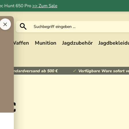
Tec Hunt 650 Pro
>> Zum Sale
×
ik
Waffen
Munition
Jagdzubehör
Jagdbekleid
ser Standardversand ab 500 €
Verfügbare Ware sofort v
 iC