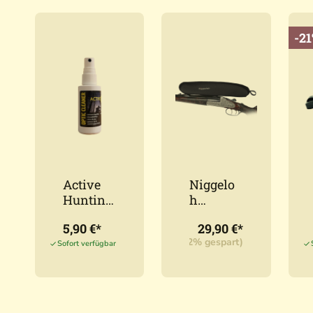
-2
Active
Niggelo
Hunting
h
Optikrei
Zielfernr
5,90 €*
29,90 €*
UVP:
284,00 €*
(20,
niger
ohr
UVP:
32,90 €*
(9,12% gespart)
50ml
Cover
Sofort verfügbar