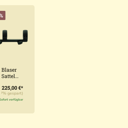
1%
Blaser
Sattelmo
ntage
225,00 €*
77% gespart)
Sofort verfügbar