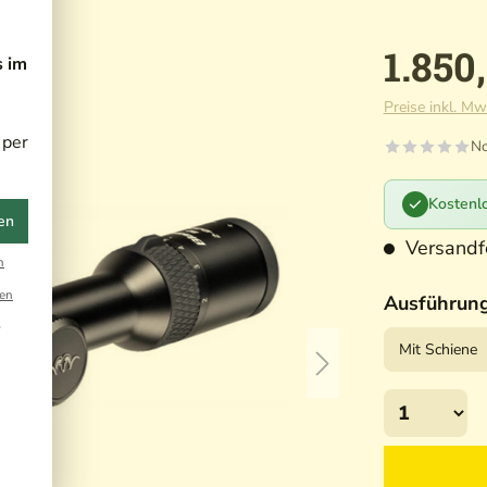
1.850
s im
Preise inkl. Mw
 per
No
Kostenlo
en
Versandfe
n
en
Ausführun
r