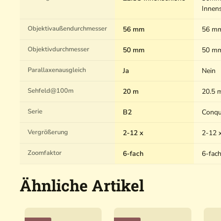
Innen
Objektivaußendurchmesser
56 mm
56 m
Objektivdurchmesser
50 mm
50 m
Parallaxenausgleich
Ja
Nein
Sehfeld@100m
20 m
20.5 
Serie
B2
Conqu
Vergrößerung
2-12 x
2-12 
Zoomfaktor
6-fach
6-fac
Ähnliche Artikel