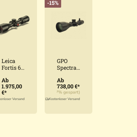
-15%
Leica
GPO
Fortis 6
Spectra
2-12x50i
6x 2-
Ab
Ab
12x50i
1.975,00
738,00 €*
€*
UVP:
869,00 €*
(15,07% gespart)
tenloser Versand
Kostenloser Versand