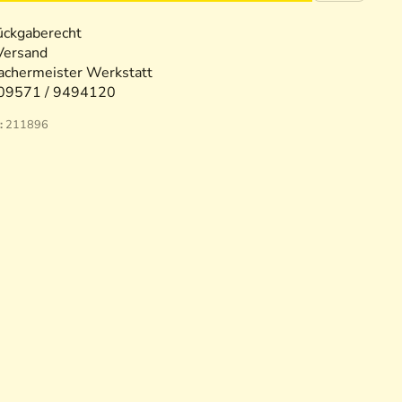
ückgaberecht
Versand
chermeister Werkstatt
09571 / 9494120
:
211896