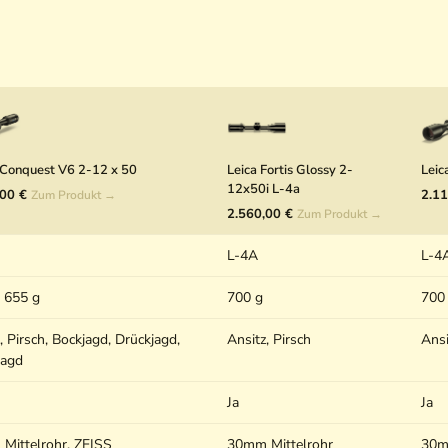
 Conquest V6 2-12 x 50
Leica Fortis Glossy 2-
Leic
12x50i L-4a
,00 €
2.11
Zum Produkt →
2.560,00 €
Zum Produkt →
L-4A
L-4
, 655 g
700 g
700 
, Pirsch, Bockjagd, Drückjagd,
Ansitz, Pirsch
Ansi
jagd
Ja
Ja
Mittelrohr, ZEISS
30mm Mittelrohr
30m