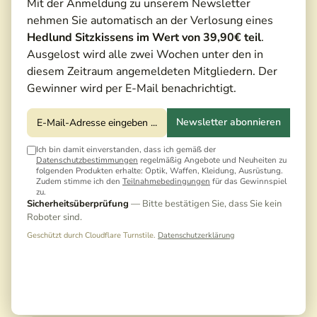
Mit der Anmeldung zu unserem Newsletter
nehmen Sie automatisch an der Verlosung eines
Hedlund Sitzkissens im Wert von 39,90€ teil
.
Ausgelost wird alle zwei Wochen unter den in
diesem Zeitraum angemeldeten Mitgliedern. Der
Gewinner wird per E-Mail benachrichtigt.
Newsletter abonnieren
Ich bin damit einverstanden, dass ich gemäß der
Datenschutzbestimmungen
regelmäßig Angebote und Neuheiten zu
folgenden Produkten erhalte: Optik, Waffen, Kleidung, Ausrüstung.
Zudem stimme ich den
Teilnahmebedingungen
für das Gewinnspiel
zu.
20,00 €*
Sicherheitsüberprüfung
— Bitte bestätigen Sie, dass Sie kein
Roboter sind.
Preise inkl. MwSt. zzgl. Versandkosten
Geschützt durch Cloudflare Turnstile.
Datenschutzerklärung
Noch keine Bewertungen · Erste Bewertung
schreiben
Größe