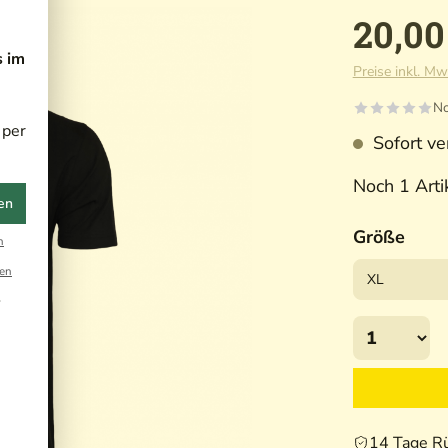
20,00
s im
Preise inkl. Mw
No
 per
Sofort ver
Noch 1 Artik
en
Größe
n
en
r
14 Tage R