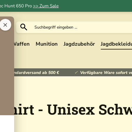
Tec Hunt 650 Pro
>> Zum Sale
×
ik
Waffen
Munition
Jagdzubehör
Jagdbekleid
ser Standardversand ab 500 €
Verfügbare Ware sofort v
-Shirt - Unisex Sch