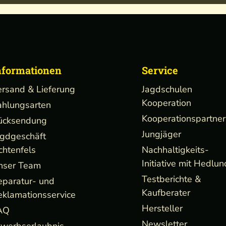
nformationen
Service
ersand & Lieferung
Jagdschulen
Kooperation
ahlungsarten
Kooperationspartner
ücksendung
Jungjäger
agdgeschäft
chtenfels
Nachhaltigkeits-
Initiative mit Hedlun
nser Team
Testberichte &
eparatur- und
Kaufberater
eklamationsservice
Hersteller
AQ
Newsletter