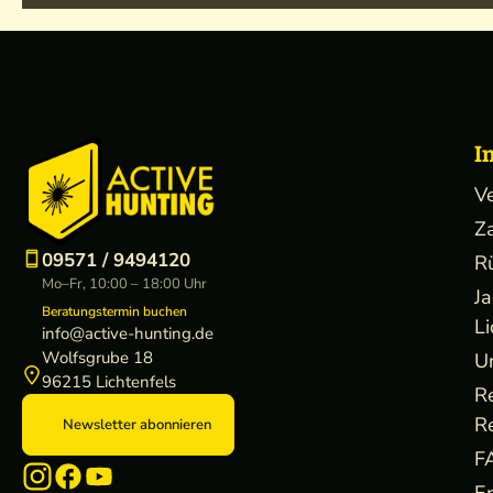
I
V
Z
09571 / 9494120
R
Mo–Fr, 10:00 – 18:00 Uhr
J
Beratungstermin buchen
Li
info@active-hunting.de
Wolfsgrube 18
U
96215 Lichtenfels
R
R
Newsletter abonnieren
F