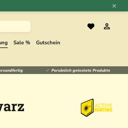
×
ung
Sale %
Gutschein
ersandfertig
Persönlich getestete Produkte
warz