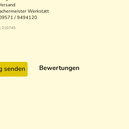
Versand
chermeister Werkstatt
09571 / 9494120
:
210745
Bewertungen
ag senden