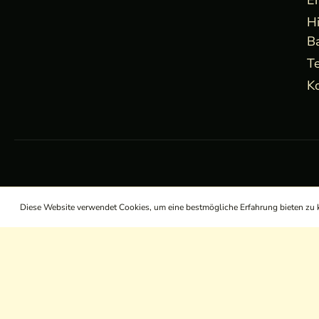
E
H
B
Te
Ko
Diese Website verwendet Cookies, um eine bestmögliche Erfahrung bieten zu
/
/
/
AGB
Widerrufsrecht
Datenschutz
Impressum