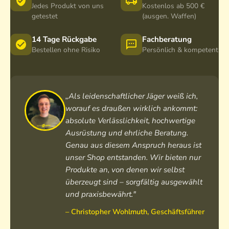
U
Jedes Produkt von uns
Kostenlos ab 500 €
n
getestet
(ausgen. Waffen)
i
s
14 Tage Rückgabe
Fachberatung
e
Bestellen ohne Risiko
Persönlich & kompetent
x
S
c
h
„Als leidenschaftlicher Jäger weiß ich,
w
worauf es draußen wirklich ankommt:
a
absolute Verlässlichkeit, hochwertige
r
Ausrüstung und ehrliche Beratung.
z
Genau aus diesem Anspruch heraus ist
unser Shop entstanden. Wir bieten nur
Produkte an, von denen wir selbst
überzeugt sind – sorgfältig ausgewählt
und praxisbewährt."
– Christopher Wohlmuth, Geschäftsführer