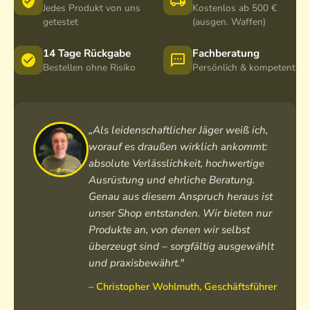
U
Jedes Produkt von uns
Kostenlos ab 500 €
n
getestet
(ausgen. Waffen)
i
s
14 Tage Rückgabe
Fachberatung
e
Bestellen ohne Risiko
Persönlich & kompetent
x
S
c
h
„Als leidenschaftlicher Jäger weiß ich,
w
worauf es draußen wirklich ankommt:
a
absolute Verlässlichkeit, hochwertige
r
Ausrüstung und ehrliche Beratung.
z
Genau aus diesem Anspruch heraus ist
unser Shop entstanden. Wir bieten nur
Produkte an, von denen wir selbst
überzeugt sind – sorgfältig ausgewählt
und praxisbewährt."
– Christopher Wohlmuth, Geschäftsführer