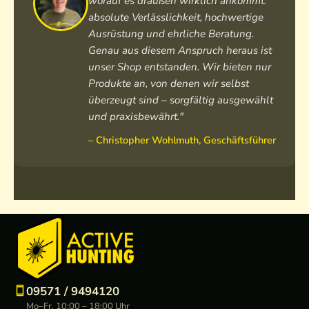
worauf es draußen wirklich ankommt:
L
n
o
e
absolute Verlässlichkeit, hochwertige
o
d
d
a
Ausrüstung und ehrliche Beratung.
d
b
e
u
Genau aus diesem Anspruch heraus ist
e
r
n
s
unser Shop entstanden. Wir bieten nur
n
e
h
T
Produkte an, von denen wir selbst
w
a
o
u
überzeugt sind – sorgfältig ausgewählt
e
k
o
c
s
und praxisbewährt."
e
d
h
t
r
i
l
– Christopher Wohlmuth, Geschäftsführer
e
e
o
d
e
n
09571 / 9494120
Mo–Fr, 10:00 – 18:00 Uhr