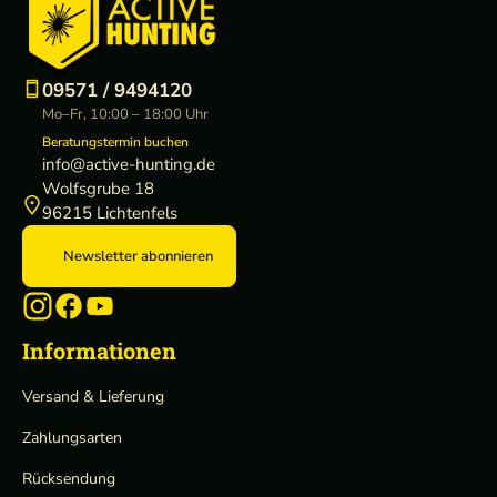
o
h
e
e
s
o
a
n
e
o
k
d
e
09571 / 9494120
i
r
Mo–Fr, 10:00 – 18:00 Uhr
e
Beratungstermin buchen
info@active-hunting.de
Wolfsgrube 18
96215 Lichtenfels
Newsletter abonnieren
Informationen
Versand & Lieferung
Zahlungsarten
Rücksendung