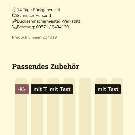
14 Tage Rückgaberecht
Schneller Versand
Büchsenmachermeister Werkstatt
Beratung:
09571 / 9494120
G
Produktnummer:
214819
E
T
R
A
Passendes Zubehör
G
E
N
V
-8%
mit Test
mit Test
mit Test
O
N
J
A
G
E
N
N