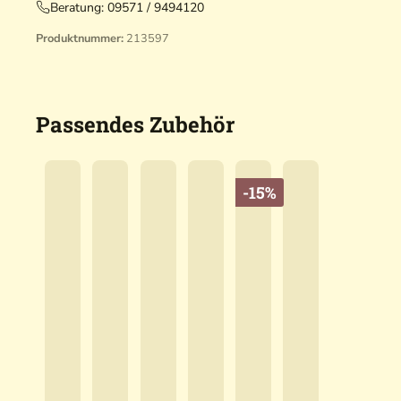
Beratung:
09571 / 9494120
Produktnummer:
213597
Passendes Zubehör
-15%
B
B
B
B
l
l
B
l
l