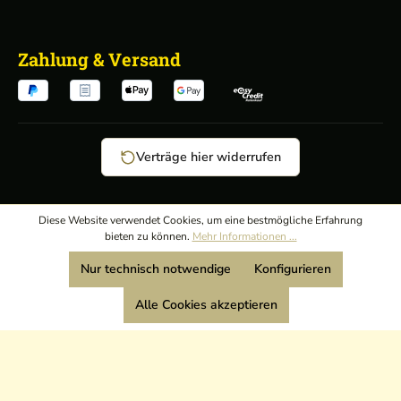
Zahlung & Versand
Verträge hier widerrufen
AGB
/
Diese Website verwendet Cookies, um eine bestmögliche Erfahrung
bieten zu können.
Mehr Informationen ...
Widerrufsrecht
/
Wir sind Mitglied:
Nur technisch notwendige
Konfigurieren
Datenschutz
/
Impressum
Alle Cookies akzeptieren