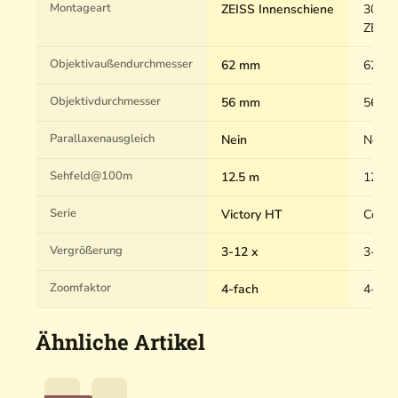
Montageart
ZEISS Innenschiene
30mm 
ZEISS
Objektivaußendurchmesser
62 mm
62 m
Objektivdurchmesser
56 mm
56 m
Parallaxenausgleich
Nein
Nein
Sehfeld@100m
12.5 m
12.7 
Serie
Victory HT
Conqu
Vergrößerung
3-12 x
3-12 
Zoomfaktor
4-fach
4-fac
Ähnliche Artikel