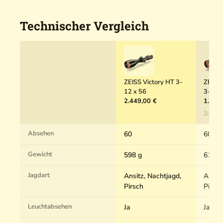
l
Technischer Vergleich
ZEISS Victory HT 3-
ZEISS
12 x 56
3-12 
2.449,00 €
1.080
Zum P
Absehen
60
60, 20
Gewicht
598 g
610 g
Jagdart
Ansitz, Nachtjagd,
Ansitz
Pirsch
Pirsch
Leuchtabsehen
Ja
Ja, Ne