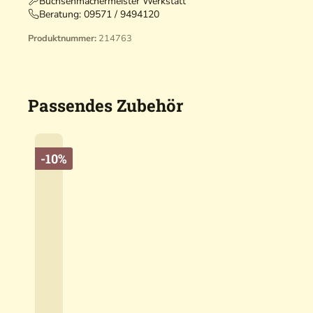
Büchsenmachermeister Werkstatt
Beratung:
09571 / 9494120
Produktnummer:
214763
Passendes Zubehör
-10%
S
w