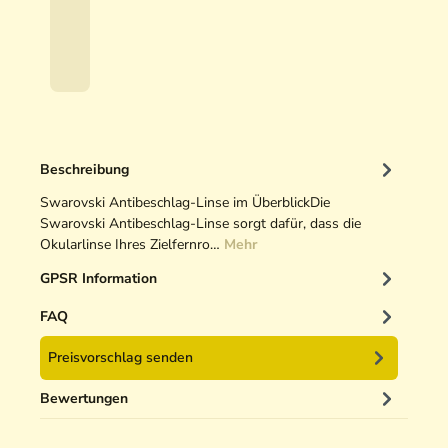
a
58,50 €*
r
00% gespart)
o
v
s
k
i
R
Beschreibung
B
Swarovski Antibeschlag-Linse im ÜberblickDie
A
Swarovski Antibeschlag-Linse sorgt dafür, dass die
F
Okularlinse Ihres Zielfernro…
Mehr
L
A
GPSR Information
k
FAQ
k
u
Preisvorschlag senden
Bewertungen