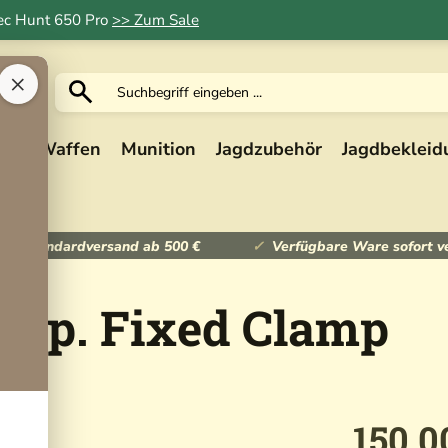
Tec Hunt 650 Pro
>> Zum Sale
×
ik
Waffen
Munition
Jagdzubehör
Jagdbekleid
ser Standardversand ab 500 €
Verfügbare Ware sofort v
dap. Fixed Clamp
150,0