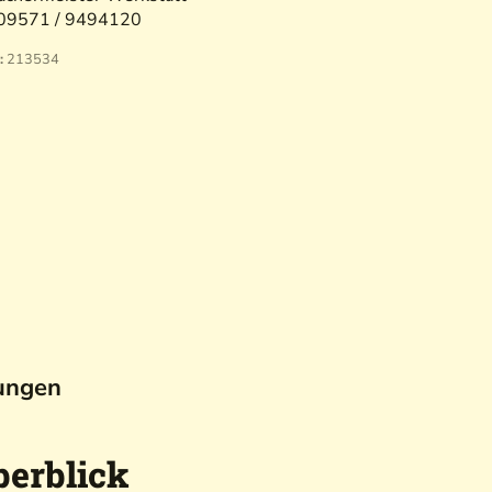
09571 / 9494120
:
213534
ungen
erblick