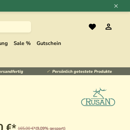
×
ung
Sale %
Gutschein
ersandfertig
Persönlich getestete Produkte
0 €*
165,00 €*
(9,09% gespart)