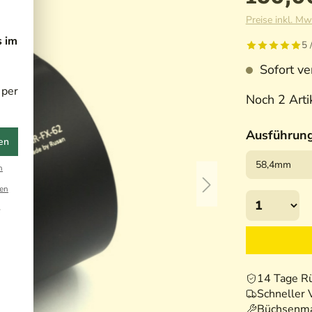
Preise inkl. Mw
s im
5 
Sofort ver
 per
Noch 2 Artik
Ausführun
en
n
en
r
14 Tage R
Schneller 
Büchsenma