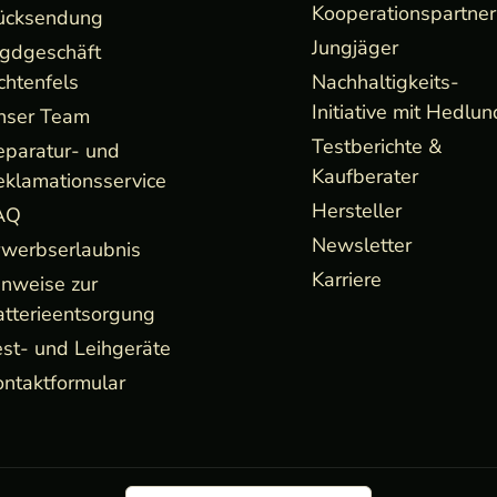
Kooperationspartner
ücksendung
Jungjäger
agdgeschäft
chtenfels
Nachhaltigkeits-
Initiative mit Hedlun
nser Team
Testberichte &
eparatur- und
Kaufberater
eklamationsservice
Hersteller
AQ
Newsletter
rwerbserlaubnis
Karriere
inweise zur
atterieentsorgung
st- und Leihgeräte
ntaktformular