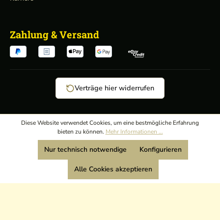
Zahlung & Versand
Verträge hier widerrufen
AGB
/
Diese Website verwendet Cookies, um eine bestmögliche Erfahrung
bieten zu können.
Mehr Informationen ...
Widerrufsrecht
/
Wir sind Mitglied:
Nur technisch notwendige
Konfigurieren
Datenschutz
/
Impressum
Alle Cookies akzeptieren