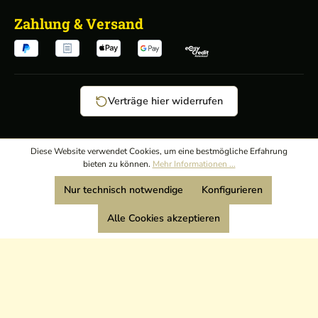
Zahlung & Versand
Verträge hier widerrufen
AGB
/
Diese Website verwendet Cookies, um eine bestmögliche Erfahrung
bieten zu können.
Mehr Informationen ...
Widerrufsrecht
/
Wir sind Mitglied:
Nur technisch notwendige
Konfigurieren
Datenschutz
/
Impressum
Alle Cookies akzeptieren