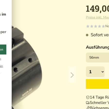
149,0
s im
Preise inkl. Mw
No
 per
Sofort ver
Ausführun
en
n
en
r
14 Tage R
Schneller 
Büchsenma