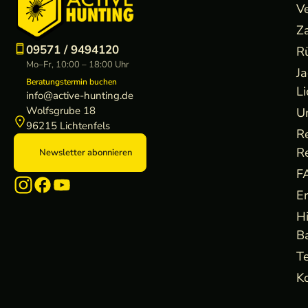
V
Z
09571 / 9494120
R
Mo–Fr, 10:00 – 18:00 Uhr
J
Beratungstermin buchen
Li
info@active-hunting.de
Wolfsgrube 18
U
96215 Lichtenfels
R
R
Newsletter abonnieren
F
E
H
B
Te
Ko