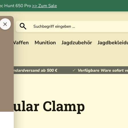
Tec Hunt 650 Pro
>> Zum Sale
×
ik
Waffen
Munition
Jagdzubehör
Jagdbekleid
ser Standardversand ab 500 €
Verfügbare Ware sofort v
odular Clamp