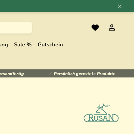
×
ung
Sale %
Gutschein
ersandfertig
Persönlich getestete Produkte