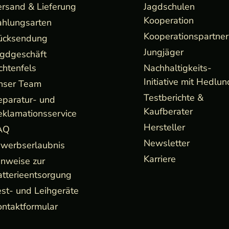
ersand & Lieferung
Jagdschulen
Kooperation
ahlungsarten
Kooperationspartner
ücksendung
Jungjäger
agdgeschäft
chtenfels
Nachhaltigkeits-
Initiative mit Hedlun
nser Team
Testberichte &
eparatur- und
Kaufberater
eklamationsservice
Hersteller
AQ
Newsletter
rwerbserlaubnis
Karriere
inweise zur
atterieentsorgung
st- und Leihgeräte
ntaktformular