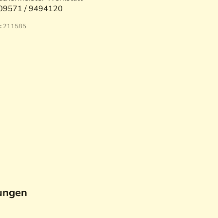
09571 / 9494120
:
211585
ungen