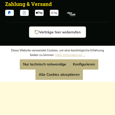
Zahlung & Versand
Verträge hier widerrufen
AGB
/
Diese Website verwendet Cookies, um eine bestmögliche Erfahrung
bieten zu können.
Mehr Informationen ...
Widerrufsrecht
/
Wir sind Mitglied:
Nur technisch notwendige
Konfigurieren
Datenschutz
/
Impressum
Alle Cookies akzeptieren