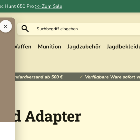
Tec Hunt 650 Pro
>> Zum Sale
×
ik
Waffen
Munition
Jagdzubehör
Jagdbekleid
ser Standardversand ab 500 €
Verfügbare Ware sofort v
rd Adapter