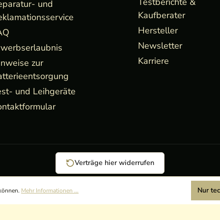
Testberichte &
eparatur- und
Kaufberater
eklamationsservice
Hersteller
AQ
Newsletter
rwerbserlaubnis
Karriere
inweise zur
atterieentsorgung
st- und Leihgeräte
ntaktformular
Verträge hier widerrufen
Nur te
 können.
Mehr Informationen ...