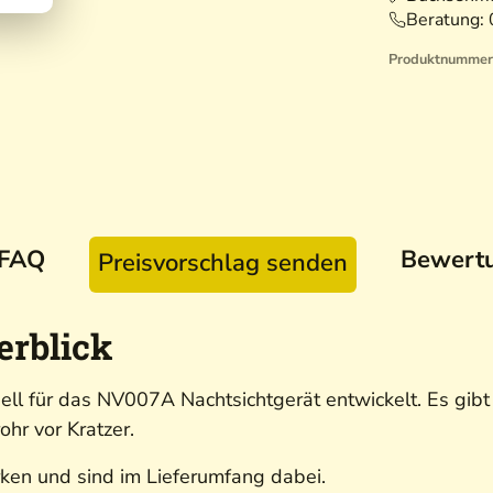
Beratung:
Produktnummer
FAQ
Bewert
Preisvorschlag senden
erblick
ll für das NV007A Nachtsichtgerät entwickelt. Es gib
rohr vor Kratzer.
ärken und sind im Lieferumfang dabei.