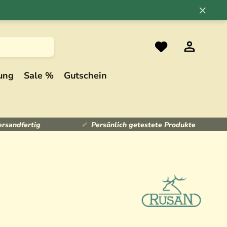
×
ung
Sale %
Gutschein
ersandfertig
Persönlich getestete Produkte