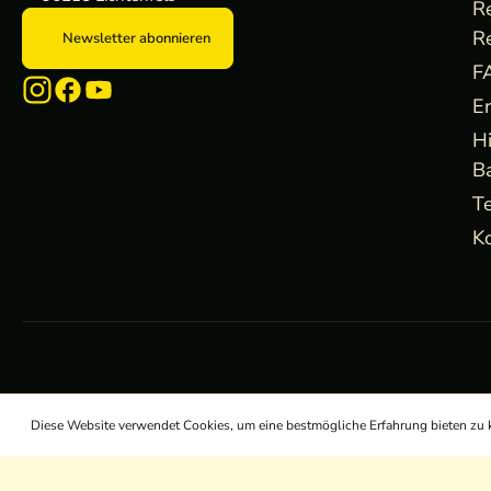
R
R
Newsletter abonnieren
F
E
H
B
Te
Ko
Diese Website verwendet Cookies, um eine bestmögliche Erfahrung bieten zu
/
/
/
AGB
Widerrufsrecht
Datenschutz
Impressum