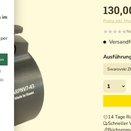
130,0
s im
Preise inkl. Mw
No
 per
Versandfe
Ausführun
en
n
en
r
14 Tage R
Schneller 
Büchsenma