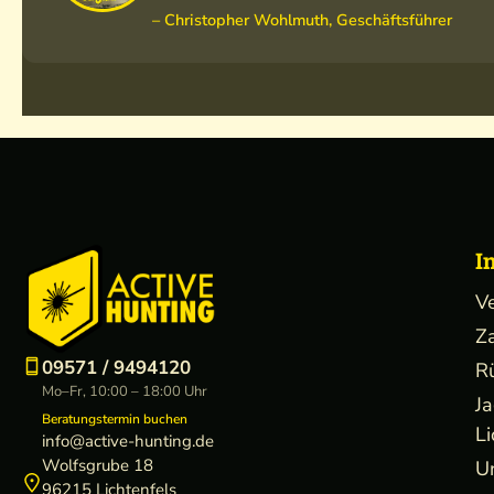
– Christopher Wohlmuth, Geschäftsführer
I
V
Z
09571 / 9494120
R
Mo–Fr, 10:00 – 18:00 Uhr
J
Beratungstermin buchen
Li
info@active-hunting.de
Wolfsgrube 18
U
96215 Lichtenfels