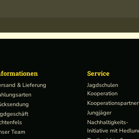
nformationen
Service
ersand & Lieferung
Jagdschulen
Kooperation
ahlungsarten
Kooperationspartner
ücksendung
Jungjäger
agdgeschäft
chtenfels
Nachhaltigkeits-
Initiative mit Hedlun
nser Team