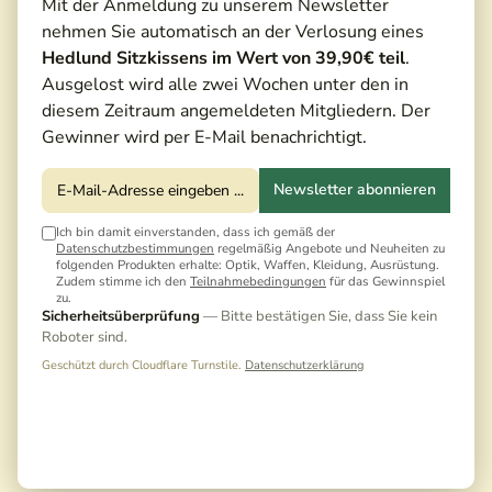
Mit der Anmeldung zu unserem Newsletter
nehmen Sie automatisch an der Verlosung eines
Hedlund Sitzkissens im Wert von 39,90€ teil
.
Ausgelost wird alle zwei Wochen unter den in
diesem Zeitraum angemeldeten Mitgliedern. Der
Gewinner wird per E-Mail benachrichtigt.
Newsletter abonnieren
Ich bin damit einverstanden, dass ich gemäß der
Datenschutzbestimmungen
regelmäßig Angebote und Neuheiten zu
folgenden Produkten erhalte: Optik, Waffen, Kleidung, Ausrüstung.
Zudem stimme ich den
Teilnahmebedingungen
für das Gewinnspiel
zu.
130,00 €*
Sicherheitsüberprüfung
— Bitte bestätigen Sie, dass Sie kein
Roboter sind.
Preise inkl. MwSt. zzgl. Versandkosten
Geschützt durch Cloudflare Turnstile.
Datenschutzerklärung
Noch keine Bewertungen · Erste Bewertung
schreiben
Versandfertig in 5 Tagen, Lieferzeit 3-5 Tage