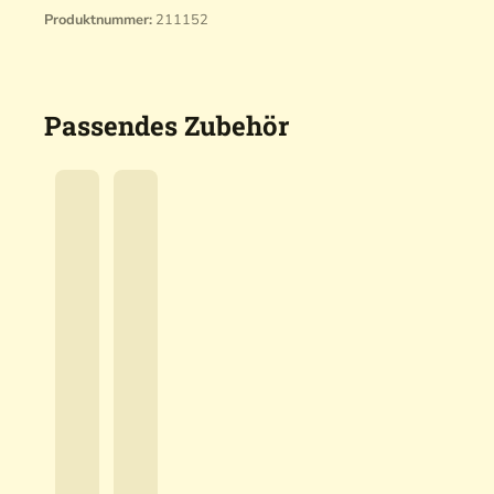
Produktnummer:
211152
Passendes Zubehör
P
r
P
ä
r
A
z