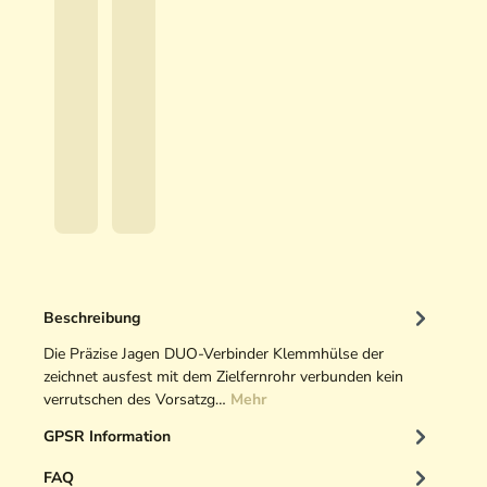
b
ä
i
4
9
z
s
9
5
i
e
,
,
s
J
5
0
e
a
0
0
J
g
a
e
€
€
g
n
*
*
e
V
n
e
D
r
u
s
o
c
Beschreibung
-
h
V
Die Präzise Jagen DUO-Verbinder Klemmhülse der
l
e
zeichnet ausfest mit dem Zielfernrohr verbunden kein
u
r
verrutschen des Vorsatzg…
Mehr
s
b
s
GPSR Information
i
k
n
a
FAQ