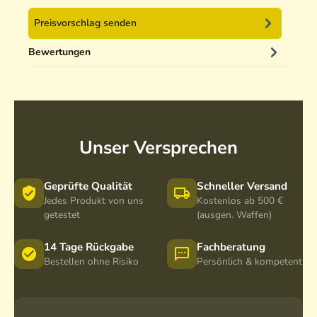
d
p
e
p
Preisvorschlag senden
r
e
m
Bewertungen
i
t
A
n
s
Unser Versprechen
c
h
l
Geprüfte Qualität
Schneller Versand
u
Jedes Produkt von uns
Kostenlos ab 500 €
s
getestet
(ausgen. Waffen)
s
g
14 Tage Rückgabe
Fachberatung
e
Bestellen ohne Risiko
Persönlich & kompetent
w
i
n
d