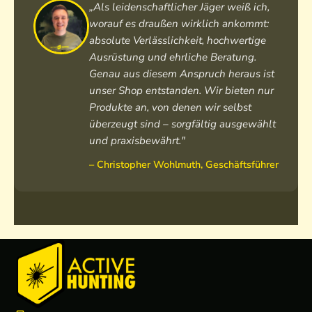
s
o
e
e
„Als leidenschaftlicher Jäger weiß ich,
t
r
s
n
worauf es draußen wirklich ankommt:
M
e
t
j
absolute Verlässlichkeit, hochwertige
e
s
M
a
Ausrüstung und ehrliche Beratung.
r
t
e
c
Genau aus diesem Anspruch heraus ist
i
H
r
k
unser Shop entstanden. Wir bieten nur
n
e
i
e
Produkte an, von denen wir selbst
o
r
n
H
C
überzeugt sind – sorgfältig ausgewählt
r
o
e
a
e
L
r
und praxisbewährt."
m
n
o
r
– Christopher Wohlmuth, Geschäftsführer
o
L
d
e
L
o
e
n
o
d
n
d
e
s
e
n
h
n
h
o
h
o
r
o
s
t
o
e
s
d