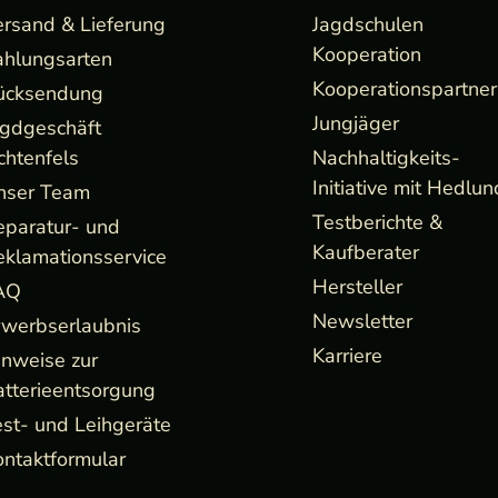
ersand & Lieferung
Jagdschulen
Kooperation
ahlungsarten
Kooperationspartner
ücksendung
Jungjäger
agdgeschäft
chtenfels
Nachhaltigkeits-
Initiative mit Hedlun
nser Team
Testberichte &
eparatur- und
Kaufberater
eklamationsservice
Hersteller
AQ
Newsletter
rwerbserlaubnis
Karriere
inweise zur
atterieentsorgung
st- und Leihgeräte
ntaktformular