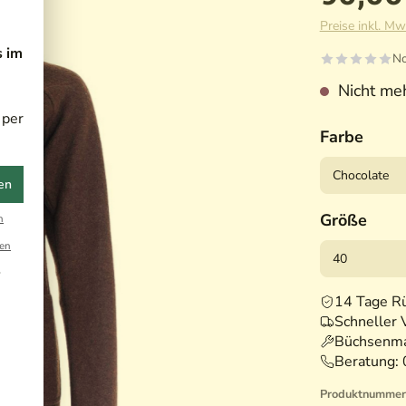
Preise inkl. Mw
s im
No
Nicht meh
 per
Farbe
en
Größe
n
en
r
14 Tage R
Schneller 
Büchsenma
Beratung:
Produktnummer