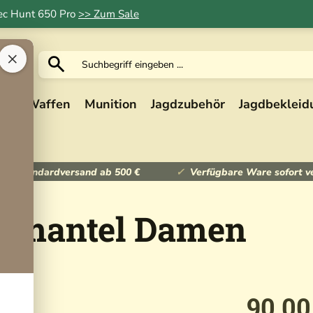
Tec Hunt 650 Pro
>> Zum Sale
×
ik
Waffen
Munition
Jagdzubehör
Jagdbekleid
ser Standardversand ab 500 €
Verfügbare Ware sofort v
llmantel Damen
90,00