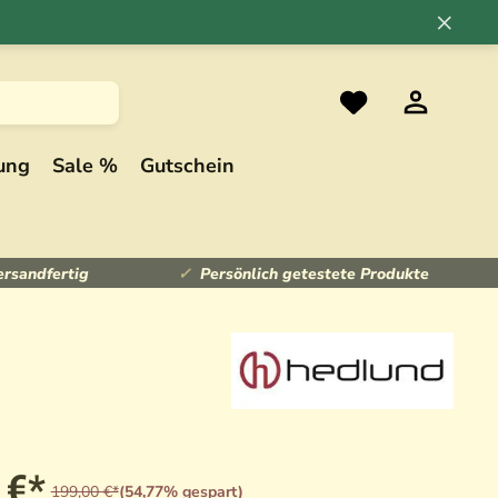
×
ung
Sale %
Gutschein
ersandfertig
Persönlich getestete Produkte
 €*
199,00 €*
(54,77% gespart)