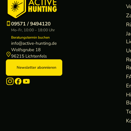
V
Z
09571 / 9494120
R
Mo–Fr, 10:00 – 18:00 Uhr
J
Beratungstermin buchen
Li
info@active-hunting.de
Wolfsgrube 18
U
96215 Lichtenfels
R
R
Newsletter abonnieren
F
E
H
B
Te
Ko