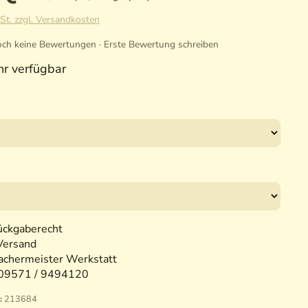
St. zzgl. Versandkosten
ch keine Bewertungen · Erste Bewertung schreiben
r verfügbar
ückgaberecht
Versand
chermeister Werkstatt
09571 / 9494120
:
213684