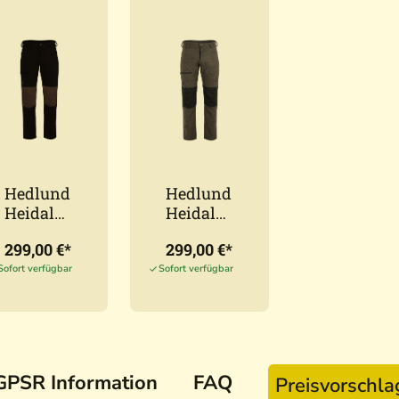
Hedlund
Hedlund
Heidal
Heidal
Black -
Pro Grey
299,00 €*
299,00 €*
Herren
- Herren
Lodenho
Lodenho
Sofort verfügbar
Sofort verfügbar
se aus
se aus
Tuchlod
Pro
en
Loden
GPSR Information
FAQ
Preisvorschl