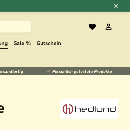
×
ung
Sale %
Gutschein
ersandfertig
Persönlich getestete Produkte
e