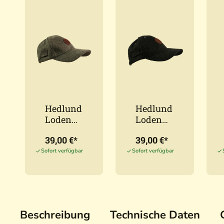
Hedlund
Hedlund
Loden
Loden
Cap Pro
Cap
39,00 €*
39,00 €*
Grey
Black
Sofort verfügbar
Sofort verfügbar
Beschreibung
Technische Daten