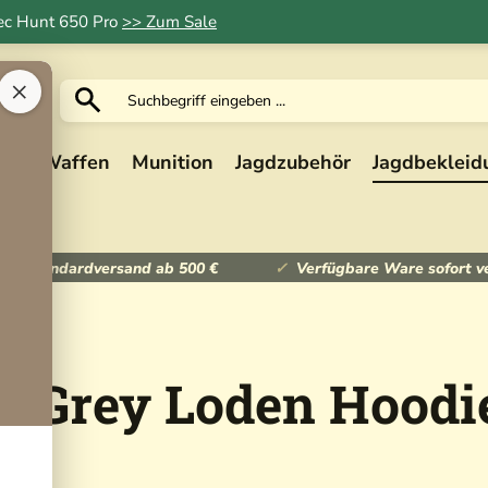
Tec Hunt 650 Pro
>> Zum Sale
×
ik
Waffen
Munition
Jagdzubehör
Jagdbekleid
ser Standardversand ab 500 €
Verfügbare Ware sofort v
o Grey Loden Hoodi