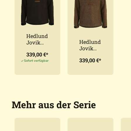
Hedlund
Hedlund
Jovik
Jovik
Black
339,00 €*
Forest
Loden
339,00 €*
Loden
Hoodie
Sofort verfügbar
Hoodie
Mehr aus der Serie