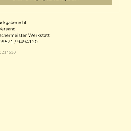
ückgaberecht
Versand
chermeister Werkstatt
09571 / 9494120
:
214530