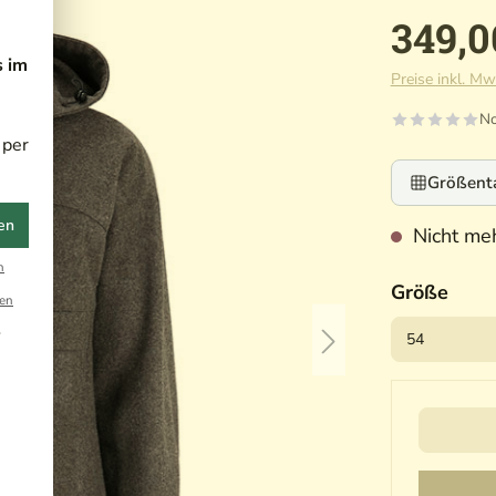
349,0
s im
Preise inkl. Mw
No
 per
Größent
en
Nicht meh
n
Größe
en
r
Ihre Ema