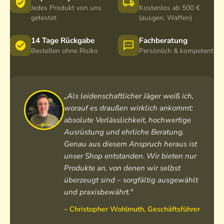
u
u
Jedes Produkt von uns
Kostenlos ab 500 €
s
s
getestet
(ausgen. Waffen)
P
c
r
h
14 Tage Rückgabe
Fachberatung
o
L
Bestellen ohne Risiko
Persönlich & kompetent
L
o
o
d
d
e
e
n
„Als leidenschaftlicher Jäger weiß ich,
n
worauf es draußen wirklich ankommt:
absolute Verlässlichkeit, hochwertige
Ausrüstung und ehrliche Beratung.
Genau aus diesem Anspruch heraus ist
unser Shop entstanden. Wir bieten nur
Produkte an, von denen wir selbst
überzeugt sind – sorgfältig ausgewählt
und praxisbewährt."
– Christopher Wohlmuth, Geschäftsführer