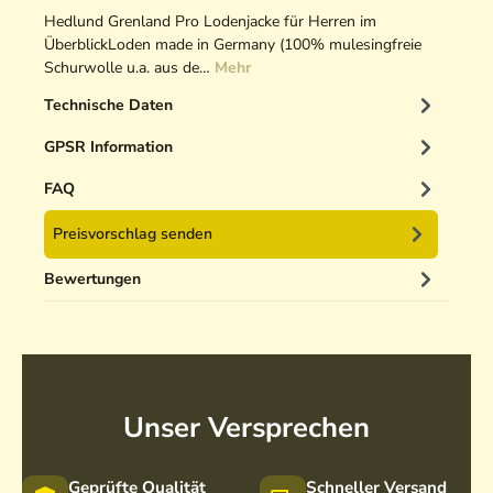
o
a
r
e
Hedlund Grenland Pro Lodenjacke für Herren im
G
c
e
n
ÜberblickLoden made in Germany (100% mulesingfreie
Schurwolle u.a. aus de…
r
k
y
Mehr
W
e
-
o
Technische Daten
y
H
l
e
l
GPSR Information
r
p
r
u
FAQ
e
l
Preisvorschlag senden
n
l
L
o
Bewertungen
o
v
d
e
e
r
n
a
h
u
o
s
Unser Versprechen
s
F
e
l
a
a
Geprüfte Qualität
Schneller Versand