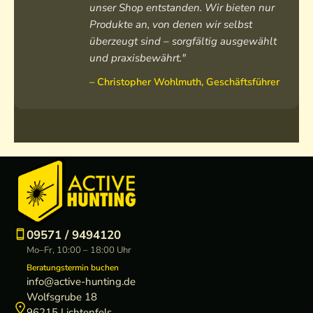
unser Shop entstanden. Wir bieten nur
e
e
H
e
o
C
n
Produkte an, von denen wir selbst
r
d
e
r
C
a
o
überzeugt sind – sorgfältig ausgewählt
r
e
r
r
a
m
L
e
r
r
und praxisbewährt."
e
m
o
o
n
l
e
n
o
W
d
– Christopher Wohlmuth, Geschäftsführer
L
o
n
L
i
e
o
g
o
n
n
d
o
d
d
s
e
e
b
h
n
n
r
o
h
h
e
r
o
o
a
t
s
o
k
s
e
d
e
i
r
09571 / 9494120
e
Mo–Fr, 10:00 – 18:00 Uhr
Beratungstermin buchen
info@active-hunting.de
Wolfsgrube 18
96215 Lichtenfels