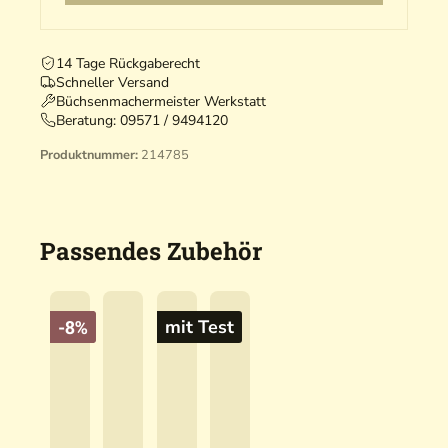
14 Tage Rückgaberecht
Schneller Versand
Büchsenmachermeister Werkstatt
Beratung:
09571 / 9494120
G
Produktnummer:
214785
E
T
R
A
Passendes Zubehör
G
E
N
V
-8%
mit Test
O
N
J
A
G
E