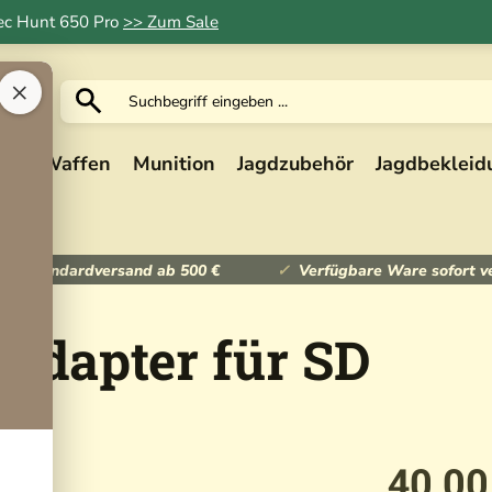
Tec Hunt 650 Pro
>> Zum Sale
×
ik
Waffen
Munition
Jagdzubehör
Jagdbekleid
ser Standardversand ab 500 €
Verfügbare Ware sofort v
adapter für SD
40,00