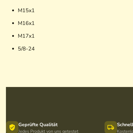
M15x1
M16x1
M17x1
5/8-24
Geprüfte Qualität
Schnel
Jedes Produkt von uns getestet
Kostenl