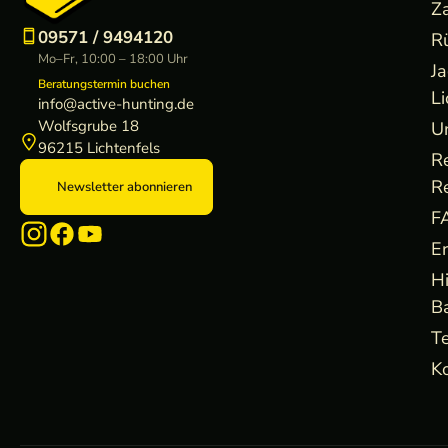
Z
09571 / 9494120
R
Mo–Fr, 10:00 – 18:00 Uhr
J
Beratungstermin buchen
Li
info@active-hunting.de
Wolfsgrube 18
U
96215 Lichtenfels
R
R
Newsletter abonnieren
F
E
H
B
Te
Ko