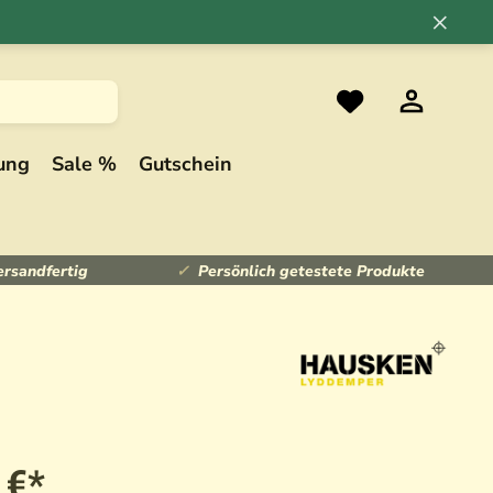
×
ung
Sale %
Gutschein
ersandfertig
Persönlich getestete Produkte
 €*