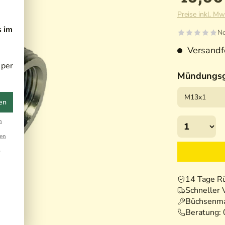
Preise inkl. Mw
s im
No
Versandfe
 per
Mündungs
en
n
en
r
14 Tage R
Schneller 
Büchsenma
Beratung: