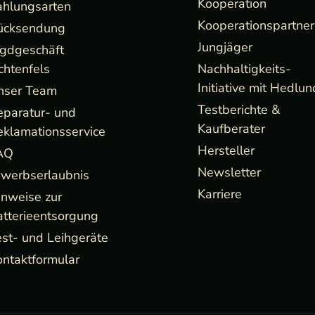
Kooperation
ahlungsarten
Kooperationspartner
ücksendung
Jungjäger
agdgeschäft
chtenfels
Nachhaltigkeits-
Initiative mit Hedlun
nser Team
Testberichte &
eparatur- und
Kaufberater
eklamationsservice
Hersteller
AQ
Newsletter
rwerbserlaubnis
Karriere
inweise zur
atterieentsorgung
st- und Leihgeräte
ntaktformular