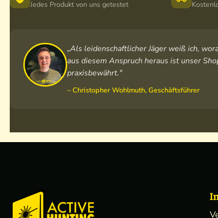
Jedes Produkt von uns getestet
Kostenl
„Als leidenschaftlicher Jäger weiß ich, w
aus diesem Anspruch heraus ist unser Shop
praxisbewährt."
– Christopher Wohlmuth, Geschäftsführer
I
V