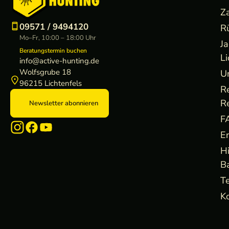
Z
09571 / 9494120
R
Mo–Fr, 10:00 – 18:00 Uhr
J
Beratungstermin buchen
Li
info@active-hunting.de
Wolfsgrube 18
U
96215 Lichtenfels
R
R
Newsletter abonnieren
F
E
H
B
Te
Ko