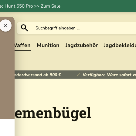
Tec Hunt 650 Pro
>> Zum Sale
×
ik
Waffen
Munition
Jagdzubehör
Jagdbekleid
ser Standardversand ab 500 €
Verfügbare Ware sofort v
 Riemenbügel