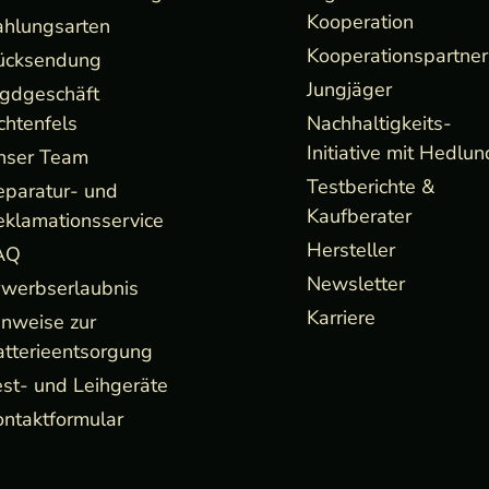
Kooperation
ahlungsarten
Kooperationspartner
ücksendung
Jungjäger
agdgeschäft
chtenfels
Nachhaltigkeits-
Initiative mit Hedlun
nser Team
Testberichte &
eparatur- und
Kaufberater
eklamationsservice
Hersteller
AQ
Newsletter
rwerbserlaubnis
Karriere
inweise zur
atterieentsorgung
st- und Leihgeräte
ntaktformular