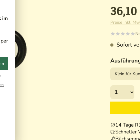
36,10
s im
Preise inkl. Mw
No
 per
Sofort ver
Ausführun
en
n
en
r
14 Tage R
Schneller 
Büchsenma