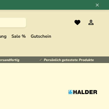
×
ung
Sale %
Gutschein
ersandfertig
Persönlich getestete Produkte