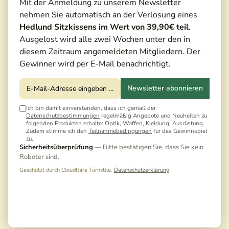
Mit der Anmeldung zu unserem Newsletter
nehmen Sie automatisch an der Verlosung eines
Hedlund Sitzkissens im Wert von 39,90€ teil
.
Ausgelost wird alle zwei Wochen unter den in
diesem Zeitraum angemeldeten Mitgliedern. Der
Gewinner wird per E-Mail benachrichtigt.
Newsletter abonnieren
Ich bin damit einverstanden, dass ich gemäß der
Datenschutzbestimmungen
regelmäßig Angebote und Neuheiten zu
folgenden Produkten erhalte: Optik, Waffen, Kleidung, Ausrüstung.
Zudem stimme ich den
Teilnahmebedingungen
für das Gewinnspiel
zu.
28,90 €*
Sicherheitsüberprüfung
— Bitte bestätigen Sie, dass Sie kein
29,90 €*
(3,34% gespart)
Roboter sind.
Preise inkl. MwSt. zzgl. Versandkosten
Geschützt durch Cloudflare Turnstile.
Datenschutzerklärung
Noch keine Bewertungen · Erste Bewertung
schreiben
Versandfertig in 5 Tagen, Lieferzeit 3-5 Tage