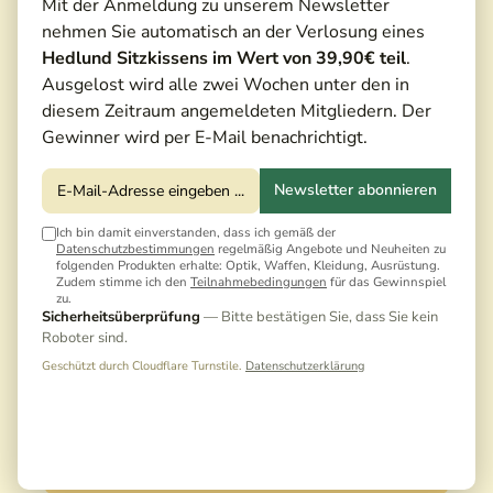
Mit der Anmeldung zu unserem Newsletter
nehmen Sie automatisch an der Verlosung eines
Hedlund Sitzkissens im Wert von 39,90€ teil
.
Ausgelost wird alle zwei Wochen unter den in
diesem Zeitraum angemeldeten Mitgliedern. Der
Gewinner wird per E-Mail benachrichtigt.
Newsletter abonnieren
1.450,00 €*
Ich bin damit einverstanden, dass ich gemäß der
1.549,00 €*
(6,39% gespart)
Datenschutzbestimmungen
regelmäßig Angebote und Neuheiten zu
folgenden Produkten erhalte: Optik, Waffen, Kleidung, Ausrüstung.
Preise inkl. MwSt. zzgl. Versandkosten
Zudem stimme ich den
Teilnahmebedingungen
für das Gewinnspiel
zu.
Sicherheitsüberprüfung
— Bitte bestätigen Sie, dass Sie kein
Noch keine Bewertungen · Erste Bewertung
Roboter sind.
schreiben
Geschützt durch Cloudflare Turnstile.
Datenschutzerklärung
Dieses Produkt wird vom Hersteller nicht mehr
produziert. Unter dem folgenden Link finden Sie ein
entsprechendes Alternativprodukt:
Wärmebildgerät Guide TD431 LRF