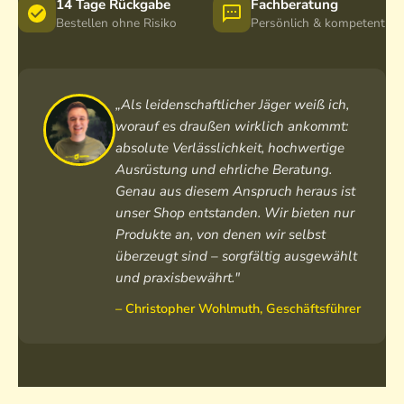
c
14 Tage Rückgabe
Fachberatung
k
h
h
Bestellen ohne Risiko
Persönlich & kompetent
E
w
e
i
i
c
l
h
d
„Als leidenschaftlicher Jäger weiß ich,
e
worauf es draußen wirklich ankommt:
absolute Verlässlichkeit, hochwertige
Ausrüstung und ehrliche Beratung.
Genau aus diesem Anspruch heraus ist
unser Shop entstanden. Wir bieten nur
Produkte an, von denen wir selbst
überzeugt sind – sorgfältig ausgewählt
und praxisbewährt."
– Christopher Wohlmuth, Geschäftsführer