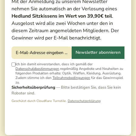
Mit der Anmeldung zu unserem Newsletter
nehmen Sie automatisch an der Verlosung eines
Hedlund Sitzkissens im Wert von 39,90€ teil
.
Ausgelost wird alle zwei Wochen unter den in
diesem Zeitraum angemeldeten Mitgliedern. Der
Gewinner wird per E-Mail benachrichtigt.
Newsletter abonnieren
Ich bin damit einverstanden, dass ich gemäß der
Datenschutzbestimmungen
regelmäßig Angebote und Neuheiten zu
folgenden Produkten erhalte: Optik, Waffen, Kleidung, Ausrüstung.
Zudem stimme ich den
Teilnahmebedingungen
für das Gewinnspiel
zu.
27,60 €*
Sicherheitsüberprüfung
— Bitte bestätigen Sie, dass Sie kein
Roboter sind.
Preise inkl. MwSt. zzgl. Versandkosten
Geschützt durch Cloudflare Turnstile.
Datenschutzerklärung
Noch keine Bewertungen · Erste Bewertung
schreiben
Versandfertig in 5 Tagen, Lieferzeit 3-5 Tage