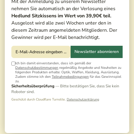
Mit der Anmeldung zu unserem Newsletter
nehmen Sie automatisch an der Verlosung eines
Hedlund Sitzkissens im Wert von 39,90€ teil
.
Ausgelost wird alle zwei Wochen unter den in
diesem Zeitraum angemeldeten Mitgliedern. Der
Gewinner wird per E-Mail benachrichtigt.
Newsletter abonnieren
Ich bin damit einverstanden, dass ich gemäß der
Datenschutzbestimmungen
regelmäßig Angebote und Neuheiten zu
folgenden Produkten erhalte: Optik, Waffen, Kleidung, Ausrüstung.
Zudem stimme ich den
Teilnahmebedingungen
für das Gewinnspiel
zu.
22,90 €*
Sicherheitsüberprüfung
— Bitte bestätigen Sie, dass Sie kein
Roboter sind.
Preise inkl. MwSt. zzgl. Versandkosten
Geschützt durch Cloudflare Turnstile.
Datenschutzerklärung
Noch keine Bewertungen · Erste Bewertung
schreiben
Versandfertig in 5 Tagen, Lieferzeit 3-5 Tage