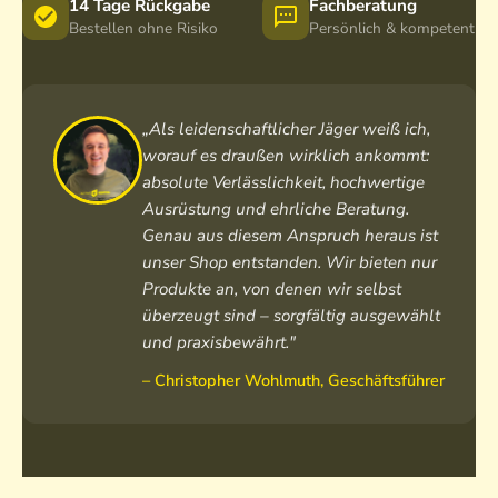
c
14 Tage Rückgabe
Fachberatung
k
h
h
Bestellen ohne Risiko
Persönlich & kompetent
E
w
e
i
i
c
l
h
d
„Als leidenschaftlicher Jäger weiß ich,
e
worauf es draußen wirklich ankommt:
absolute Verlässlichkeit, hochwertige
Ausrüstung und ehrliche Beratung.
Genau aus diesem Anspruch heraus ist
unser Shop entstanden. Wir bieten nur
Produkte an, von denen wir selbst
überzeugt sind – sorgfältig ausgewählt
und praxisbewährt."
– Christopher Wohlmuth, Geschäftsführer