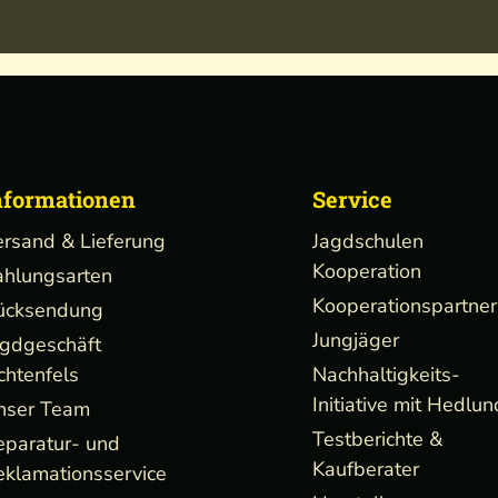
nformationen
Service
ersand & Lieferung
Jagdschulen
Kooperation
ahlungsarten
Kooperationspartner
ücksendung
Jungjäger
agdgeschäft
chtenfels
Nachhaltigkeits-
Initiative mit Hedlun
nser Team
Testberichte &
eparatur- und
Kaufberater
eklamationsservice