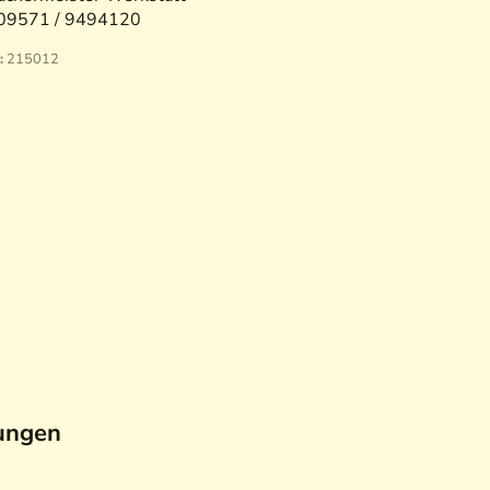
09571 / 9494120
:
215012
ungen