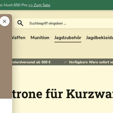
Tec Hunt 650 Pro
>> Zum Sale
×
ik
Waffen
Munition
Jagdzubehör
Jagdbekleid
ser Standardversand ab 500 €
Verfügbare Ware sofort v
patrone für Kurzwa