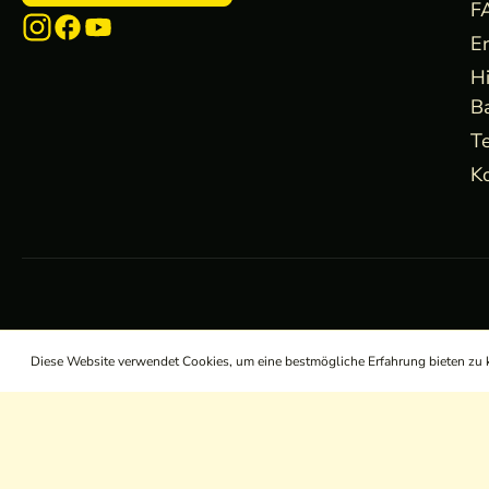
F
E
H
B
Te
Ko
Diese Website verwendet Cookies, um eine bestmögliche Erfahrung bieten zu
/
/
/
AGB
Widerrufsrecht
Datenschutz
Impressum