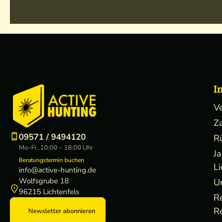
I
V
Z
09571 / 9494120
R
Mo–Fr, 10:00 – 18:00 Uhr
J
Beratungstermin buchen
Li
info@active-hunting.de
Wolfsgrube 18
U
96215 Lichtenfels
R
R
Newsletter abonnieren