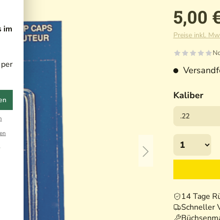
5,00 
s im
Preise inkl. Mw
No
 per
Versandfe
Kaliber
en
n
en
r
14 Tage R
Schneller 
Büchsenma