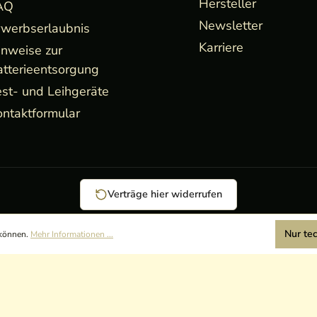
Hersteller
AQ
Newsletter
rwerbserlaubnis
Karriere
inweise zur
atterieentsorgung
st- und Leihgeräte
ntaktformular
Verträge hier widerrufen
Nur te
 können.
Mehr Informationen ...