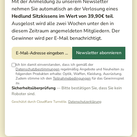
Mit der Anmeldung zu unserem Newsletter
nehmen Sie automatisch an der Verlosung eines
Hedlund Sitzkissens im Wert von 39,90€ teil
.
Ausgelost wird alle zwei Wochen unter den in
diesem Zeitraum angemeldeten Mitgliedern. Der
Gewinner wird per E-Mail benachrichtigt.
Newsletter abonnieren
Ich bin damit einverstanden, dass ich gemäß der
Datenschutzbestimmungen
regelmäßig Angebote und Neuheiten zu
folgenden Produkten erhalte: Optik, Waffen, Kleidung, Ausrüstung.
Zudem stimme ich den
Teilnahmebedingungen
für das Gewinnspiel
zu.
2,00 €*
Sicherheitsüberprüfung
— Bitte bestätigen Sie, dass Sie kein
Roboter sind.
Preise inkl. MwSt. zzgl. Versandkosten
Geschützt durch Cloudflare Turnstile.
Datenschutzerklärung
Noch keine Bewertungen · Erste Bewertung
schreiben
Versandfertig in 5 Tagen, Lieferzeit 3-5 Tage