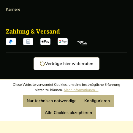
Karriere
Zahlung & Versand
Verträge hier widerrufen
AGB
/
Diese Website verwendet Cookies, um eine bestmögliche Erfahrung
bieten zu können.
Mehr Informationen ...
Widerrufsrecht
/
Wir sind Mitglied:
Nur technisch notwendige
Konfigurieren
Datenschutz
/
Impressum
Alle Cookies akzeptieren