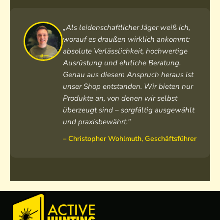
u
t
ß
a
t
„Als leidenschaftlicher Jäger weiß ich,
n
e
worauf es draußen wirklich ankommt:
d
i
absolute Verlässlichkeit, hochwertige
a
l
Ausrüstung und ehrliche Beratung.
r
W
d
Genau aus diesem Anspruch heraus ist
e
unser Shop entstanden. Wir bieten nur
b
Produkte an, von denen wir selbst
p
überzeugt sind – sorgfältig ausgewählt
e
und praxisbewährt."
l
z
– Christopher Wohlmuth, Geschäftsführer