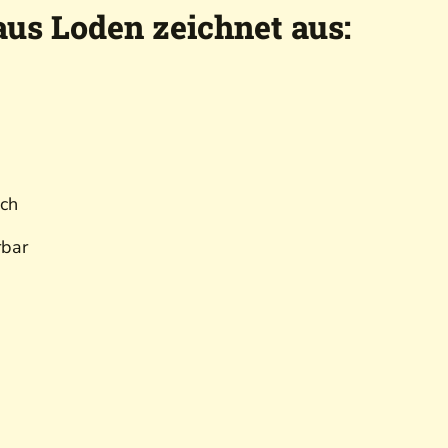
aus Loden zeichnet aus:
ich
rbar