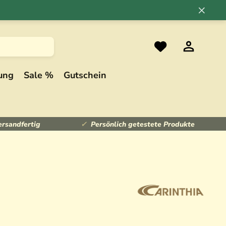
×
ung
Sale %
Gutschein
ersandfertig
Persönlich getestete Produkte