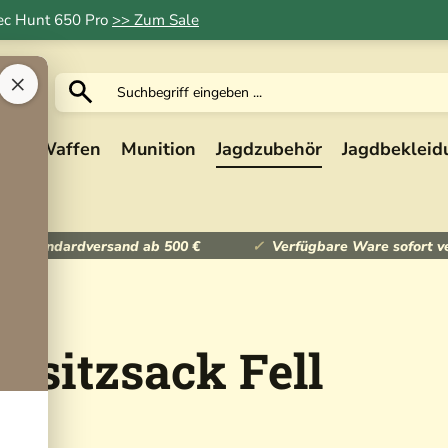
Tec Hunt 650 Pro
>> Zum Sale
×
ik
Waffen
Munition
Jagdzubehör
Jagdbekleid
ser Standardversand ab 500 €
Verfügbare Ware sofort v
nsitzsack Fell