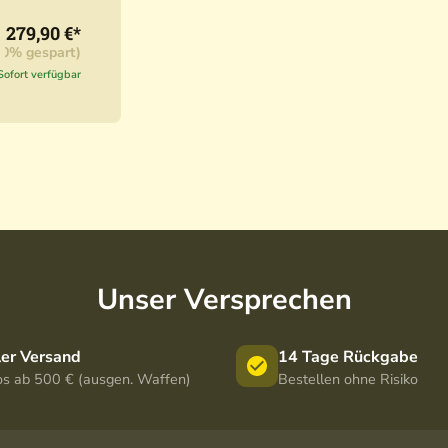
Ansitzsa
279,90 €*
ck
70% gespart)
Sofort verfügbar
Unser Versprechen
ler Versand
14 Tage Rückgabe
os ab 500 € (ausgen. Waffen)
Bestellen ohne Risiko