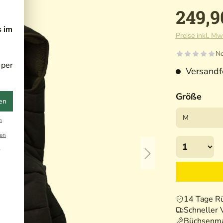
249,9
s im
Preise inkl. Mw
No
 per
Versandfe
Größe
en
n
en
r
14 Tage R
Schneller 
Büchsenma