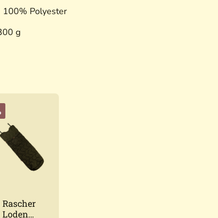
, 100% Polyester
.300 g
%
Rascher
Loden