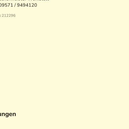
09571 / 9494120
:
212296
ungen