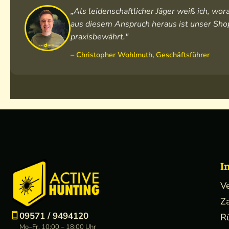
„Als leidenschaftlicher Jäger weiß ich, w
aus diesem Anspruch heraus ist unser Shop
praxisbewährt."
– Christopher Wohlmuth, Geschäftsführer
I
V
Z
09571 / 9494120
R
Mo–Fr, 10:00 – 18:00 Uhr