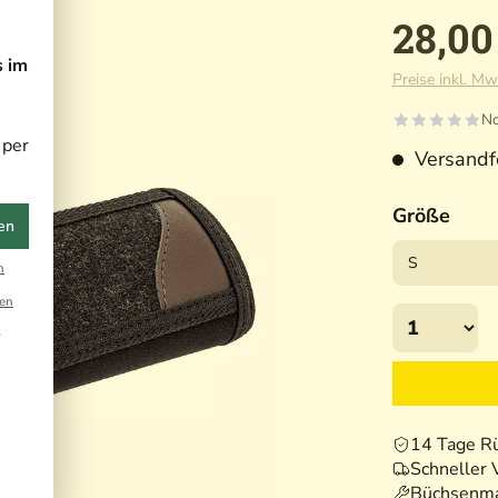
28,00
s im
Preise inkl. Mw
No
 per
Versandfe
Größe
en
n
en
r
14 Tage R
Schneller 
Büchsenma