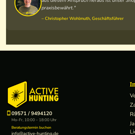
aus diesem Anspruch heraus ist unser Shop
praxisbewährt."
– Christopher Wohlmuth, Geschäftsführer
I
V
Z
09571 / 9494120
R
Mo–Fr, 10:00 – 18:00 Uhr
J
Beratungstermin buchen
Li
info@active-hunting.de