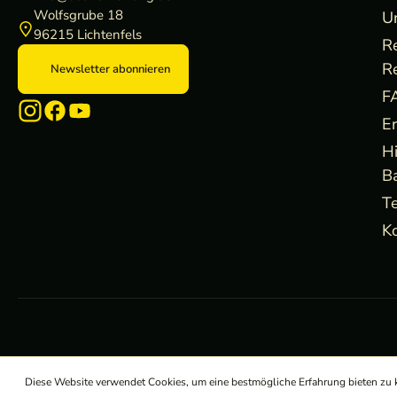
Wolfsgrube 18
U
96215 Lichtenfels
R
R
Newsletter abonnieren
F
E
H
B
Te
Ko
Diese Website verwendet Cookies, um eine bestmögliche Erfahrung bieten zu