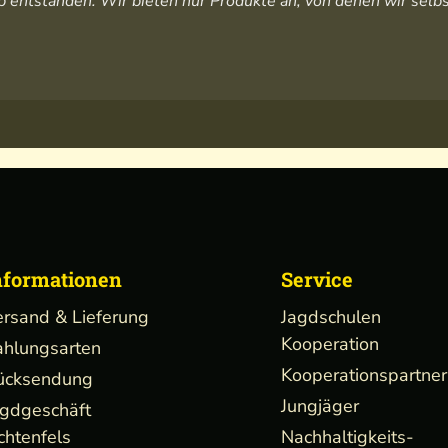
 entstanden. Wir bieten nur Produkte an, von denen wir selbs
nformationen
Service
ersand & Lieferung
Jagdschulen
Kooperation
ahlungsarten
Kooperationspartner
ücksendung
Jungjäger
agdgeschäft
chtenfels
Nachhaltigkeits-