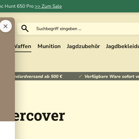
Tec Hunt 650 Pro
>> Zum Sale
×
ik
Waffen
Munition
Jagdzubehör
Jagdbekleid
ser Standardversand ab 500 €
Verfügbare Ware sofort v
pfercover