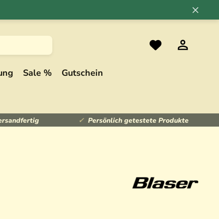
×
ung
Sale %
Gutschein
ersandfertig
Persönlich getestete Produkte