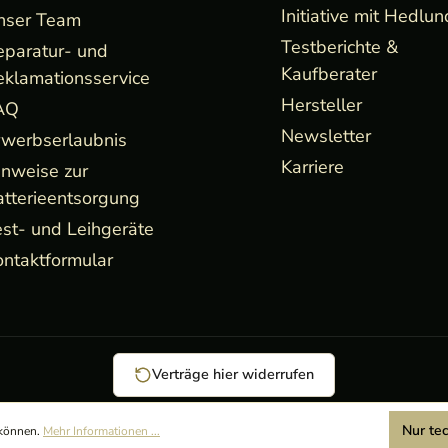
Initiative mit Hedlun
nser Team
Testberichte &
eparatur- und
Kaufberater
eklamationsservice
Hersteller
AQ
Newsletter
rwerbserlaubnis
Karriere
inweise zur
atterieentsorgung
st- und Leihgeräte
ntaktformular
Verträge hier widerrufen
Nur te
 können.
Mehr Informationen ...