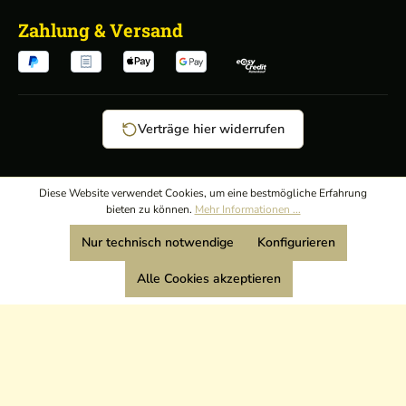
Zahlung & Versand
Verträge hier widerrufen
AGB
/
Diese Website verwendet Cookies, um eine bestmögliche Erfahrung
bieten zu können.
Mehr Informationen ...
Widerrufsrecht
/
Wir sind Mitglied:
Nur technisch notwendige
Konfigurieren
Datenschutz
/
Impressum
Alle Cookies akzeptieren