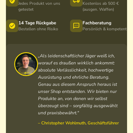
U
Jedes Produkt von uns
Kostenlos ab 500 €
n
getestet
(ausgen. Waffen)
i
s
14 Tage Rückgabe
Fachberatung
e
Bestellen ohne Risiko
Persönlich & kompetent
x
O
l
i
„Als leidenschaftlicher Jäger weiß ich,
v
worauf es draußen wirklich ankommt:
absolute Verlässlichkeit, hochwertige
Ausrüstung und ehrliche Beratung.
Genau aus diesem Anspruch heraus ist
unser Shop entstanden. Wir bieten nur
Produkte an, von denen wir selbst
überzeugt sind – sorgfältig ausgewählt
und praxisbewährt."
– Christopher Wohlmuth, Geschäftsführer