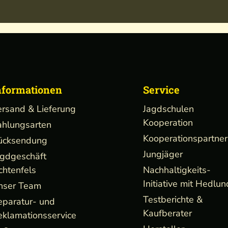
nformationen
Service
ersand & Lieferung
Jagdschulen
Kooperation
ahlungsarten
Kooperationspartner
ücksendung
Jungjäger
agdgeschäft
chtenfels
Nachhaltigkeits-
Initiative mit Hedlun
nser Team
Testberichte &
eparatur- und
Kaufberater
eklamationsservice