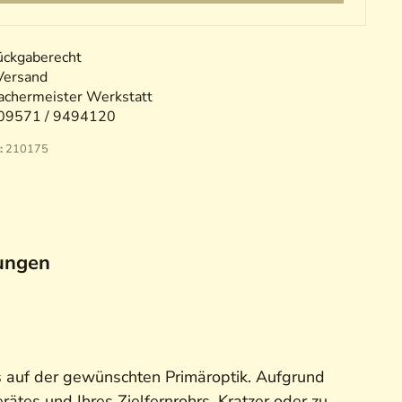
ückgaberecht
Versand
chermeister Werkstatt
09571 / 9494120
:
210175
ungen
s auf der gewünschten Primäroptik. Aufgrund
ätes und Ihres Zielfernrohrs. Kratzer oder zu