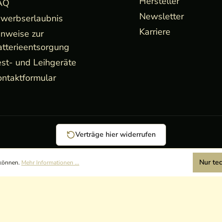
Hersteller
AQ
Newsletter
rwerbserlaubnis
Karriere
inweise zur
atterieentsorgung
st- und Leihgeräte
ntaktformular
Verträge hier widerrufen
Nur te
 können.
Mehr Informationen ...