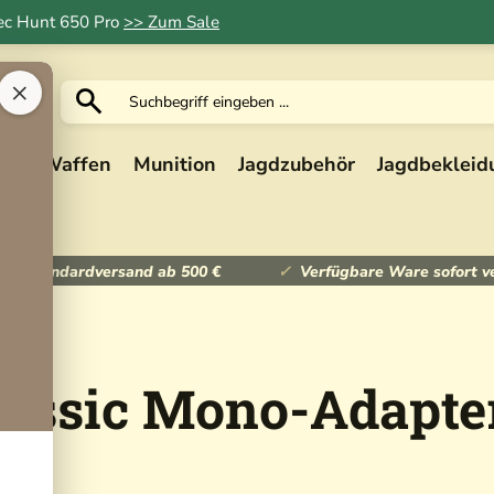
Tec Hunt 650 Pro
>> Zum Sale
×
ik
Waffen
Munition
Jagdzubehör
Jagdbekleid
ser Standardversand ab 500 €
Verfügbare Ware sofort v
lassic Mono-Adapter