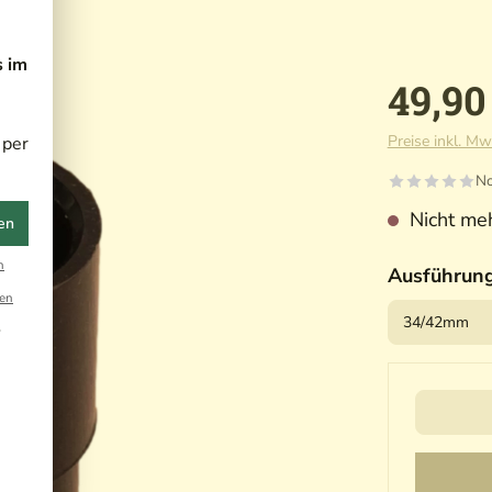
s im
49,90
Preise inkl. Mw
 per
No
Nicht meh
en
n
Ausführun
en
r
Ihre Ema