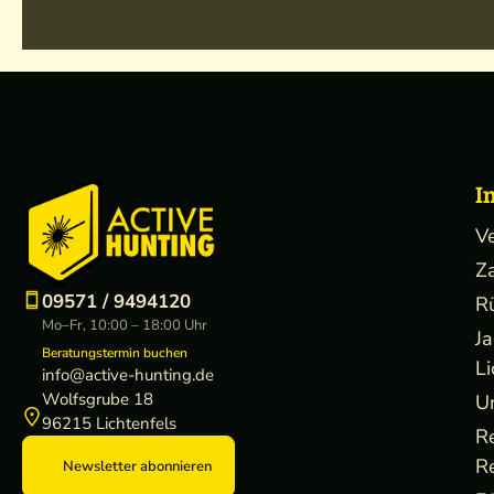
I
V
Z
09571 / 9494120
R
Mo–Fr, 10:00 – 18:00 Uhr
J
Beratungstermin buchen
Li
info@active-hunting.de
Wolfsgrube 18
U
96215 Lichtenfels
R
R
Newsletter abonnieren