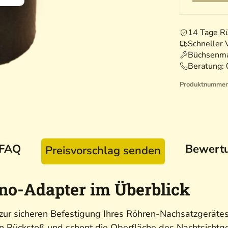
14 Tage R
Schneller 
Büchsenma
Beratung:
Produktnummer
FAQ
Bewert
Preisvorschlag senden
no-Adapter im Überblick
zur sicheren Befestigung Ihres Röhren-Nachsatzgeräte
en Rückstoß und schont die Oberfläche des Nachtsichtger