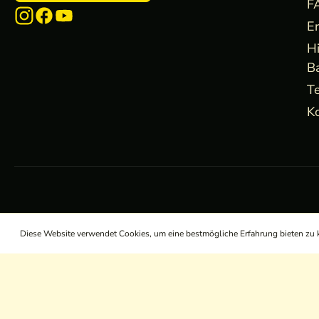
F
E
H
B
Te
Ko
Diese Website verwendet Cookies, um eine bestmögliche Erfahrung bieten zu
/
/
/
AGB
Widerrufsrecht
Datenschutz
Impressum