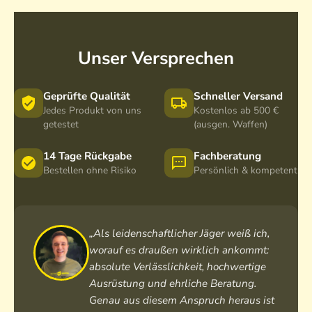
H
H
L
5
3
3
0
5
5
R
R
R
Unser Versprechen
Geprüfte Qualität
Schneller Versand
Jedes Produkt von uns
Kostenlos ab 500 €
getestet
(ausgen. Waffen)
14 Tage Rückgabe
Fachberatung
Bestellen ohne Risiko
Persönlich & kompetent
„Als leidenschaftlicher Jäger weiß ich,
worauf es draußen wirklich ankommt:
absolute Verlässlichkeit, hochwertige
Ausrüstung und ehrliche Beratung.
Genau aus diesem Anspruch heraus ist