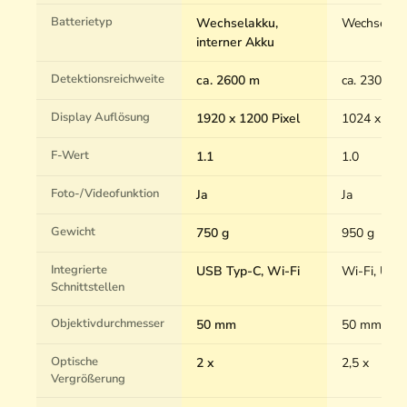
Batterietyp
Wechselakku,
Wechselak
interner Akku
Detektionsreichweite
ca. 2600 m
ca. 2300 m
Display Auflösung
1920 x 1200 Pixel
1024 x 768
F-Wert
1.1
1.0
Foto-/Videofunktion
Ja
Ja
Gewicht
750 g
950 g
Integrierte
USB Typ-C, Wi-Fi
Wi-Fi, USB
Schnittstellen
Objektivdurchmesser
50 mm
50 mm
Optische
2 x
2,5 x
Vergrößerung