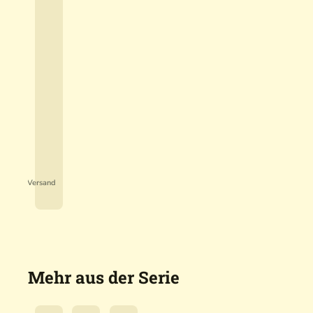
P
u
l
.500,00 €*
s
01% gespart)
a
enloser Versand
r
M
e
r
g
e
Mehr aus der Serie
r
L
R