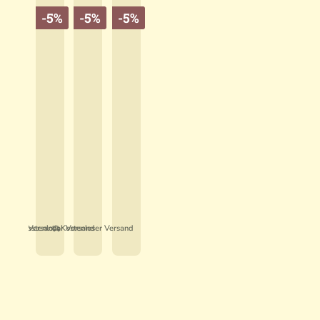
F
-5%
-5%
-5%
X
L
5
0
N
N
N
o
o
o
c
c
c
.035,00 €*
2.467,00 €*
2.089,00 €*
p
p
p
0 €*
:
13% gespart)
2.199,00 €*
(5,08% gespart)
(5,00% gespart)
i
i
i
enloser Versand
Kostenloser Versand
Kostenloser Versand
x
x
x
Q
Q
Q
u
u
u
e
e
e
s
s
s
t
t
t