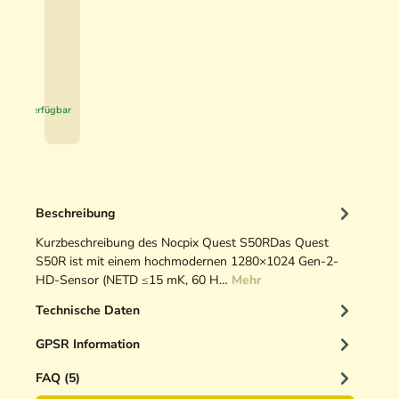
,
v
9
e
0
H
u
€
n
*
t
Sofort verfügbar
i
n
g
O
p
Beschreibung
t
i
Kurzbeschreibung des Nocpix Quest S50RDas Quest
k
S50R ist mit einem hochmodernen 1280×1024 Gen-2-
r
HD-Sensor (NETD ≤15 mK, 60 H…
Mehr
e
Technische Daten
i
n
GPSR Information
i
g
FAQ (5)
e